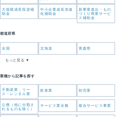
大規模成長投資補
中小企業成長加速
新事業進出・もの
助金
化補助金
づくり商業サービ
ス補助金
都道府県
全国
北海道
青森県
もっと見る
業種から記事を探す
不動産業，リー
飲食業
卸売業
ス・レンタル業
公務（他に分類さ
サービス業全般
複合サービス事業
れるものを除く）