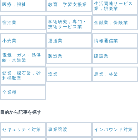
生活関連サービス
医療，福祉
教育，学習支援業
業，娯楽業
学術研究，専門・
宿泊業
金融業，保険業
技術サービス業
小売業
運送業
情報通信業
電気・ガス・熱供
製造業
建設業
給・水道業
鉱業，採石業，砂
漁業
農業，林業
利採取業
全業種
目的から記事を探す
セキュリティ対策
事業譲渡
インバウンド対策