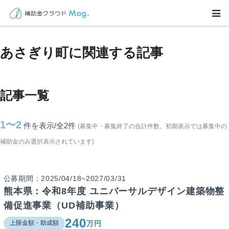
TOP
>
補助金・助成金詳細
>
熊本県
>
あさぎり町に関連する記事
あさぎり町に関連する記事
記事一覧
1〜2
件を表示/全2
件
(募集中・募集終了の合計件数。初期表示では募集中の
補助金のみ選択表示されています)
公募期間：2025/04/18~2027/03/31
熊本県：令和8年度 ユニバーサルデザイン建築物整
備促進事業（UD補助事業）
240
万円
上限金額・助成額