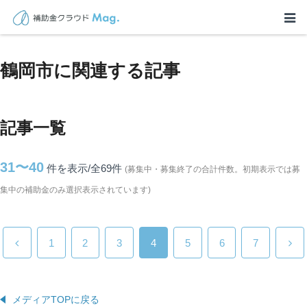
TOP
>
補助金・助成金詳細
>
山形県
>
鶴岡市に関連する記事
鶴岡市に関連する記事
記事一覧
31〜40
件を表示/全69
件
(募集中・募集終了の合計件数。初期表示では募
集中の補助金のみ選択表示されています)
1
2
3
4
5
6
7
メディアTOPに戻る