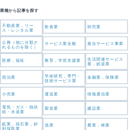
業種から記事を探す
不動産業，リー
飲食業
卸売業
ス・レンタル業
公務（他に分類さ
サービス業全般
複合サービス事業
れるものを除く）
生活関連サービス
医療，福祉
教育，学習支援業
業，娯楽業
学術研究，専門・
宿泊業
金融業，保険業
技術サービス業
小売業
運送業
情報通信業
電気・ガス・熱供
製造業
建設業
給・水道業
鉱業，採石業，砂
漁業
農業，林業
利採取業