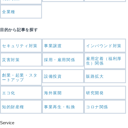
全業種
目的から記事を探す
セキュリティ対策
事業譲渡
インバウンド対策
雇用定着（福利厚
災害対策
採用・雇用関係
生）関係
創業・起業・スタ
設備投資
販路拡大
ートアップ
エコ化
海外展開
研究開発
知的財産権
事業再生・転換
コロナ関係
Service