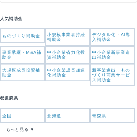
人気補助金
小規模事業者持続
デジタル化・AI導
ものづくり補助金
補助金
入補助金
事業承継・M&A補
中小企業省力化投
中小企業新事業進
助金
資補助金
出補助金
大規模成長投資補
中小企業成長加速
新事業進出・もの
助金
化補助金
づくり商業サービ
ス補助金
都道府県
全国
北海道
青森県
もっと見る