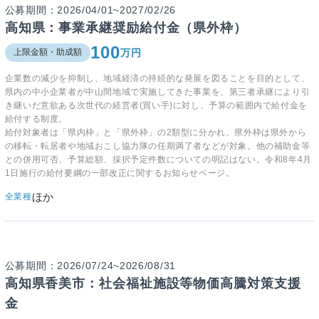
公募期間：2026/04/01~2027/02/26
高知県：事業承継奨励給付金（県外枠）
100
万円
上限金額・助成額
企業数の減少を抑制し、地域経済の持続的な発展を図ることを目的として、
県内の中小企業者が中山間地域で実施してきた事業を、第三者承継により引
き継いだ意欲ある次世代の経営者(買い手)に対し、予算の範囲内で給付金を
給付する制度。
給付対象者は「県内枠」と「県外枠」の2類型に分かれ、県外枠は県外から
の移転・転居者や地域おこし協力隊の任期満了者などが対象。他の補助金等
との併用可否、予算総額、採択予定件数についての明記はない。令和8年4月
1日施行の給付要綱の一部改正に関するお知らせページ。
ほか
全業種
公募期間：2026/07/24~2026/08/31
高知県香美市：社会福祉施設等物価高騰対策支援
金