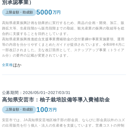
別承認事業）
5000
万円
上限金額・助成額
高知県産業振興計画を効果的に実行するため、商品の企画・開発、加工、販
路拡大等、生産段階から販売段階までの取組、観光産業の振興の取組等を総
合的に支援することを目的としています。
高知県産業振興推進総合支援事業費補助金の交付要綱や事業実施要領、運用
等の内容を分かりやすくまとめたガイドが提供されています。令和8年4月に
一部改訂されました。主な改訂箇所として、ステップアップ事業（トライア
ル分）の要件の記載が変更されています。
ほか
全業種
公募期間：2026/05/01~2027/03/31
高知県安芸市：柚子栽培設備等導入費補助金
100
万円
上限金額・助成額
安芸市では、JA高知県安芸地区柚子部の部会員、ならびに部会員以外のユズ
の出荷販売を行う個人・法人の生産者を支援しています。営農コストの抑制