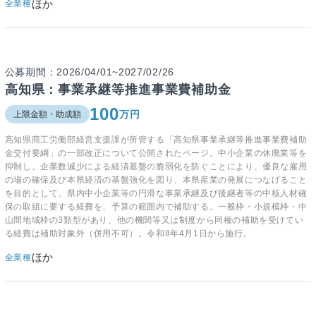
ほか
全業種
公募期間：2026/04/01~2027/02/26
高知県：事業承継等推進事業費補助金
100
万円
上限金額・助成額
高知県商工労働部経営支援課が所管する「高知県事業承継等推進事業費補助
金交付要綱」の一部改正について公開されたページ。中小企業の休廃業等を
抑制し、企業数減少による経済基盤の脆弱化を防ぐことにより、優良な雇用
の場の確保及び本県経済の基盤強化を図り、本県産業の発展につなげること
を目的として、県内中小企業等の円滑な事業承継及び後継者等の中核人材確
保の取組に要する経費を、予算の範囲内で補助する。一般枠・小規模枠・中
山間地域枠の3類型があり、他の機関等又は制度から同種の補助を受けてい
る経費は補助対象外（併用不可）。令和8年4月1日から施行。
ほか
全業種