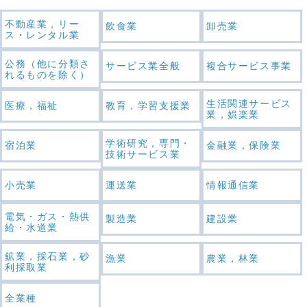
不動産業，リー
飲食業
卸売業
ス・レンタル業
公務（他に分類さ
サービス業全般
複合サービス事業
れるものを除く）
生活関連サービス
医療，福祉
教育，学習支援業
業，娯楽業
学術研究，専門・
宿泊業
金融業，保険業
技術サービス業
小売業
運送業
情報通信業
電気・ガス・熱供
製造業
建設業
給・水道業
鉱業，採石業，砂
漁業
農業，林業
利採取業
全業種