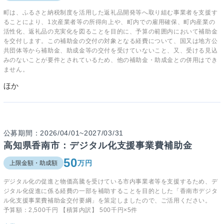
町は、ふるさと納税制度を活用した返礼品開発等へ取り組む事業者を支援す
ることにより、1次産業者等の所得向上や、町内での雇用確保、町内産業の
活性化、返礼品の充実化を図ることを目的に、予算の範囲内において補助金
を交付します。この補助金の交付の対象となる経費について、国又は地方公
共団体等から補助金、助成金等の交付を受けていないこと、又、受ける見込
みのないことが要件とされているため、他の補助金・助成金との併用はでき
ません。
ほか
公募期間：2026/04/01~2027/03/31
高知県香南市：デジタル化支援事業費補助金
50
万円
上限金額・助成額
デジタル化の促進と物価高騰を受けている市内事業者等を支援するため、デ
ジタル化促進に係る経費の一部を補助することを目的とした「香南市デジタ
ル化支援事業費補助金交付要綱」を策定しましたので、ご活用ください。
予算額：2,500千円 【積算内訳】 500千円×5件