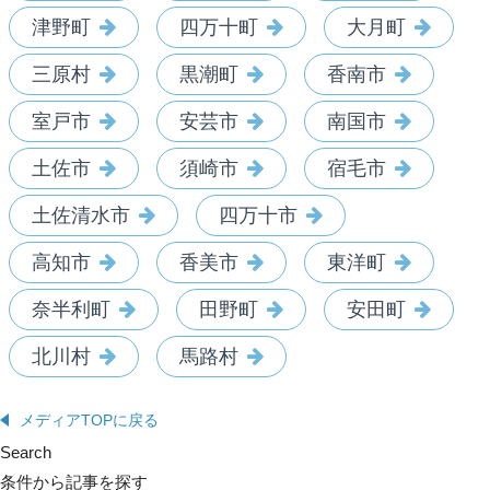
津野町
四万十町
大月町
三原村
黒潮町
香南市
室戸市
安芸市
南国市
土佐市
須崎市
宿毛市
土佐清水市
四万十市
高知市
香美市
東洋町
奈半利町
田野町
安田町
北川村
馬路村
メディアTOPに戻る
Search
条件から記事を探す