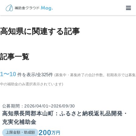
TOP
>
補助金・助成金詳細
>
高知県に関連する記事
高知県に関連する記事
記事一覧
1〜10
件を表示/全325
件
(募集中・募集終了の合計件数。初期表示では募集
中の補助金のみ選択表示されています)
公募期間：2026/04/01~2026/09/30
高知県長岡郡本山町：ふるさと納税返礼品開発・
充実化補助金
200
万円
上限金額・助成額