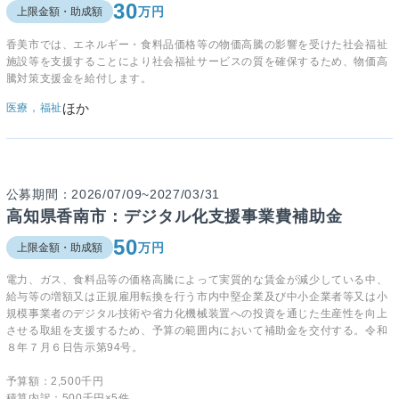
30
万円
上限金額・助成額
香美市では、エネルギー・食料品価格等の物価高騰の影響を受けた社会福祉
施設等を支援することにより社会福祉サービスの質を確保するため、物価高
騰対策支援金を給付します。
ほか
医療，福祉
公募期間：2026/07/09~2027/03/31
高知県香南市：デジタル化支援事業費補助金
50
万円
上限金額・助成額
電力、ガス、食料品等の価格高騰によって実質的な賃金が減少している中、
給与等の増額又は正規雇用転換を行う市内中堅企業及び中小企業者等又は小
規模事業者のデジタル技術や省力化機械装置への投資を通じた生産性を向上
させる取組を支援するため、予算の範囲内において補助金を交付する。令和
８年７月６日告示第94号。
予算額：2,500千円
積算内訳：500千円×5件