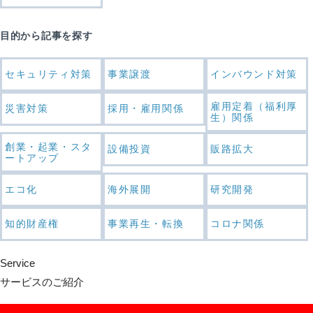
目的から記事を探す
セキュリティ対策
事業譲渡
インバウンド対策
雇用定着（福利厚
災害対策
採用・雇用関係
生）関係
創業・起業・スタ
設備投資
販路拡大
ートアップ
エコ化
海外展開
研究開発
知的財産権
事業再生・転換
コロナ関係
Service
サービスのご紹介