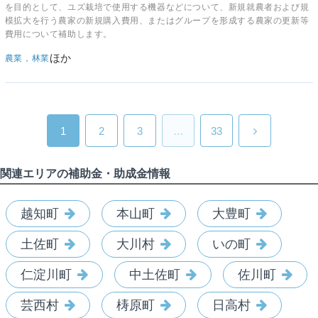
を目的として、ユズ栽培で使用する機器などについて、新規就農者および規
模拡大を行う農家の新規購入費用、またはグループを形成する農家の更新等
費用について補助します。
ほか
農業，林業
1
2
3
…
33
関連エリアの補助金・助成金情報
越知町
本山町
大豊町
土佐町
大川村
いの町
仁淀川町
中土佐町
佐川町
芸西村
梼原町
日高村