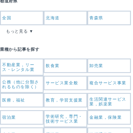
都道府県
全国
北海道
青森県
もっと見る
業種から記事を探す
不動産業，リー
飲食業
卸売業
ス・レンタル業
公務（他に分類さ
サービス業全般
複合サービス事業
れるものを除く）
生活関連サービス
医療，福祉
教育，学習支援業
業，娯楽業
学術研究，専門・
宿泊業
金融業，保険業
技術サービス業