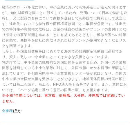
経済のグローバル化に伴い、中小企業においても海外進出が進んでおります
が 、知的財産権は国ごとに独立しているため、発明について日本で特許を取
得し、又は製品の名称について商標を登録しても外国では権利として成立せ
ず、進出先においても特許権や商標権等は国ごとに取得が必要です。進出先
での特許権や商標権の取得は、企業の独自の技術力やブランドの裏付けとな
り海外での事業展開を進めることに有益であるとともに、模倣被害への対策
に有効で、商標等を他社に先取りされ自社ブランドが使用できなくなるリス
クを回避できます。
しかし、外国出願費用をはじめとする海外での知的財産活動費は高額であ
り、資力に乏しい中小企業にとっては大きな負担となっています。
特許庁では、中小企業の戦略的な外国出願を促進するため、外国への事業展
開等を計画している中小企業等に対して、外国出願にかかる費用の半額を助
成しています。各都道府県等中小企業支援センター等が窓口となり、全国の
中小企業の皆様が支援を受けることができます。地域団体商標の外国出願に
ついては商工会議所、商工会、NPO法人等も応募できます。また、意匠にお
いては、「ハーグ協定に基づく意匠の国際出願」も支援対象です。
※令和7年度については、東京都、長崎県、大分県、沖縄県では実施してい
ません。
ほか
全業種