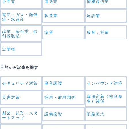
小売業
運送業
情報通信業
電気・ガス・熱供
製造業
建設業
給・水道業
鉱業，採石業，砂
漁業
農業，林業
利採取業
全業種
目的から記事を探す
セキュリティ対策
事業譲渡
インバウンド対策
雇用定着（福利厚
災害対策
採用・雇用関係
生）関係
創業・起業・スタ
設備投資
販路拡大
ートアップ