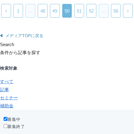
1
…
48
49
50
51
52
…
56
メディアTOPに戻る
Search
条件から記事を探す
検索対象
すべて
記事
セミナー
補助金
募集中
募集終了