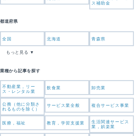
ス補助金
都道府県
全国
北海道
青森県
もっと見る
業種から記事を探す
不動産業，リー
飲食業
卸売業
ス・レンタル業
公務（他に分類さ
サービス業全般
複合サービス事業
れるものを除く）
生活関連サービス
医療，福祉
教育，学習支援業
業，娯楽業