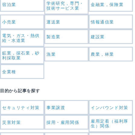
学術研究，専門・
宿泊業
金融業，保険業
技術サービス業
小売業
運送業
情報通信業
電気・ガス・熱供
製造業
建設業
給・水道業
鉱業，採石業，砂
漁業
農業，林業
利採取業
全業種
目的から記事を探す
セキュリティ対策
事業譲渡
インバウンド対策
雇用定着（福利厚
災害対策
採用・雇用関係
生）関係