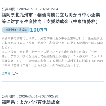
公募期間：2026/07/01~2026/12/04
福岡県北九州市：物価高騰に立ち向かう中小企業
等に対する生産性向上支援助成金（中東情勢枠）
100
万円
上限金額・助成額
物価高騰の影響により厳しい経営環境にある中小企業等が行う、生産性向上
の取り組み（省エネ投資、効率化・高収益化等）に要する費用の一部を助成
します。
省エネ投資、新商品・新サービス開発などで生産性向上を目指す「一般
枠」、デジタル技術を活用して生産性向上を目指す「ＤＸ強化枠（５月２９
日募集終了）」、中東情勢の影響による原油高・材料不足に対応するための
「中東情勢枠（７月１日から新設）」の３種類があります。
ほか
全業種
公募期間：2026/05/01~2027/02/28
福岡県：よかパパ育休助成金