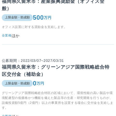
福岡県久留米市：産業振興奨励金（オフィス全
般）
500
万円
上限金額・助成額
オフィス設置に対する奨励金を支給します。
ほか
全業種
公募期間：2022/03/07~2027/03/31
福岡県久留米市：グリーンアジア国際戦略総合特
区交付金（補助金）
0
万円
上限金額・助成額
グリーンアジア国際戦略総合特区の区域において、環境性能の高い製品や環
境配慮型の低価格かつ機能を備えた製品等の生産・研究開発を行うものが、
設備投資額5億円（2億円）以上の事業所を設置する場合に交付金を支給しま
す。