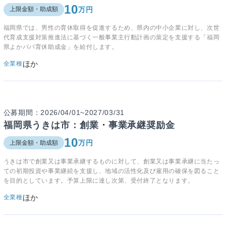
10
万円
上限金額・助成額
福岡県では、男性の育休取得を促進するため、県内の中小企業に対し、次世
代育成支援対策推進法に基づく一般事業主行動計画の策定を支援する「福岡
県よかパパ育休助成金」を給付します。
ほか
全業種
公募期間：2026/04/01~2027/03/31
福岡県うきは市：創業・事業承継奨励金
10
万円
上限金額・助成額
うきは市で創業又は事業承継するものに対して、創業又は事業承継に当たっ
ての初期投資や事業継続を支援し、地域の活性化及び雇用の確保を図ること
を目的としています。予算上限に達し次第、受付終了となります。
ほか
全業種