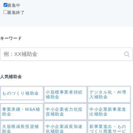
募集中
募集終了
キーワード
人気補助金
小規模事業者持続
デジタル化・AI導
ものづくり補助金
補助金
入補助金
事業承継・M&A補
中小企業省力化投
中小企業新事業進
助金
資補助金
出補助金
大規模成長投資補
中小企業成長加速
新事業進出・もの
助金
化補助金
づくり商業サービ