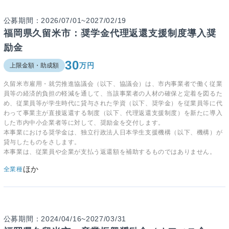
公募期間：2026/07/01~2027/02/19
福岡県久留米市：奨学金代理返還支援制度導入奨
励金
30
万円
上限金額・助成額
久留米市雇用・就労推進協議会（以下、協議会）は、市内事業者で働く従業
員等の経済的負担の軽減を通して、当該事業者の人材の確保と定着を図るた
め、従業員等が学生時代に貸与された学資（以下、奨学金）を従業員等に代
わって事業主が直接返還する制度（以下、代理返還支援制度）を新たに導入
した市内中小企業者等に対して、奨励金を交付します。
本事業における奨学金は、独立行政法人日本学生支援機構（以下、機構）が
貸与したものをさします。
本事業は、従業員や企業が支払う返還額を補助するものではありません。
ほか
全業種
公募期間：2024/04/16~2027/03/31