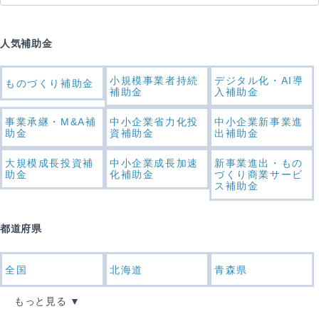
人気補助金
小規模事業者持続
デジタル化・AI導
ものづくり補助金
補助金
入補助金
事業承継・M&A補
中小企業省力化投
中小企業新事業進
助金
資補助金
出補助金
大規模成長投資補
中小企業成長加速
新事業進出・もの
助金
化補助金
づくり商業サービ
ス補助金
都道府県
全国
北海道
青森県
もっと見る