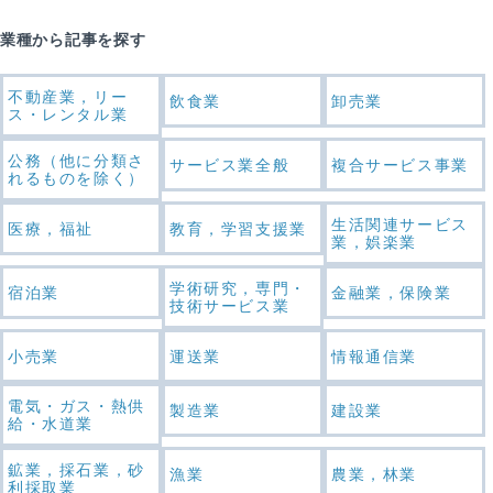
業種から記事を探す
不動産業，リー
飲食業
卸売業
ス・レンタル業
公務（他に分類さ
サービス業全般
複合サービス事業
れるものを除く）
生活関連サービス
医療，福祉
教育，学習支援業
業，娯楽業
学術研究，専門・
宿泊業
金融業，保険業
技術サービス業
小売業
運送業
情報通信業
電気・ガス・熱供
製造業
建設業
給・水道業
鉱業，採石業，砂
漁業
農業，林業
利採取業