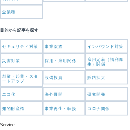
全業種
目的から記事を探す
セキュリティ対策
事業譲渡
インバウンド対策
雇用定着（福利厚
災害対策
採用・雇用関係
生）関係
創業・起業・スタ
設備投資
販路拡大
ートアップ
エコ化
海外展開
研究開発
知的財産権
事業再生・転換
コロナ関係
Service