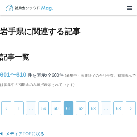
TOP
>
補助金・助成金詳細
>
岩手県に関連する記事
岩手県に関連する記事
記事一覧
601〜610
件を表示/全680
件
(募集中・募集終了の合計件数。初期表示で
は募集中の補助金のみ選択表示されています)
1
…
59
60
61
62
63
…
68
メディアTOPに戻る