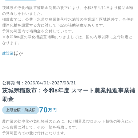
茨城県の浄化槽設置補助金制度の改正により、令和8年4月1日より補助金額
の見直しを行いました。
稲敷市では、公共下水道や農業集落排水施設の事業認可区域以外で、合併処
理浄化槽を設置する方に対して下記の補助制度があります。
予算の範囲内で補助金を交付しています。
※令和8年度の浄化槽設置補助につきましては、国の内示以降に交付決定と
なります。
ほか
建設業
公募期間：2026/04/01~2027/03/31
茨城県稲敷市：令和8年度 スマート農業推進事業補
助金
70
万円
上限金額・助成額
農作業の効率化や負担軽減のために、ICT機器及びロボット技術の導入にか
かる費用に対して、その一部を補助します。
予算範囲内での受け付けとなります。