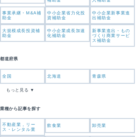
事業承継・M&A補
中小企業省力化投
中小企業新事業進
助金
資補助金
出補助金
大規模成長投資補
中小企業成長加速
新事業進出・もの
助金
化補助金
づくり商業サービ
ス補助金
都道府県
全国
北海道
青森県
もっと見る
業種から記事を探す
不動産業，リー
飲食業
卸売業
ス・レンタル業