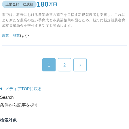
180
万円
上限金額・助成額
市では、将来における農業経営の確立を目指す新規就農者を支援し、これに
より新たな農業の担い手育成と市農業振興を図るため、新たに新規就農者育
成支援補助金を交付する制度を開始します。
ほか
農業，林業
1
2
メディアTOPに戻る
Search
条件から記事を探す
検索対象