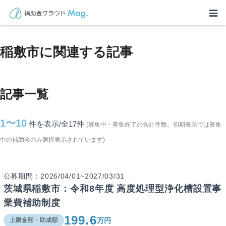
TOP
>
補助金・助成金詳細
>
茨城県
>
稲敷市に関連する記事
稲敷市に関連する記事
記事一覧
1〜10
件を表示/全17
件
(募集中・募集終了の合計件数。初期表示では募集
中の補助金のみ選択表示されています)
公募期間：2026/04/01~2027/03/31
茨城県稲敷市：令和8年度 高度処理型浄化槽設置事
業費補助制度
199.6
万円
上限金額・助成額