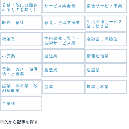
公務（他に分類さ
サービス業全般
複合サービス事業
れるものを除く）
生活関連サービス
医療，福祉
教育，学習支援業
業，娯楽業
学術研究，専門・
宿泊業
金融業，保険業
技術サービス業
小売業
運送業
情報通信業
電気・ガス・熱供
製造業
建設業
給・水道業
鉱業，採石業，砂
漁業
農業，林業
利採取業
全業種
目的から記事を探す