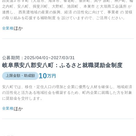
西美濃3 市 9 町（大垣市、海津市、養老町、垂井町、関ケ 原町、神戸町、輪
之内町、安八町、揖斐川町、大野町、池田町 、本巣市 と大垣商工会議所 が
連携し、 西美濃地域の産業の振興、経済 の活性化に向けて、事業者 の 皆様
の取り組みを応援する補助制度 を 設けていますので、ご活用ください。
ほか
全業種
公募期間：2025/04/01~2027/03/31
岐阜県安八郡安八町：ふるさと就職奨励金制度
10
万円
上限金額・助成額
安八町では、移住・定住人口の増加と企業に優秀な人材を確保し、地域経済
の活性化と活力ある地域社会を構築するため、町内企業に就職した方を対象
に奨励金を交付します。
ほか
全業種