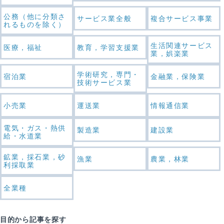
公務（他に分類さ
サービス業全般
複合サービス事業
れるものを除く）
生活関連サービス
医療，福祉
教育，学習支援業
業，娯楽業
学術研究，専門・
宿泊業
金融業，保険業
技術サービス業
小売業
運送業
情報通信業
電気・ガス・熱供
製造業
建設業
給・水道業
鉱業，採石業，砂
漁業
農業，林業
利採取業
全業種
目的から記事を探す