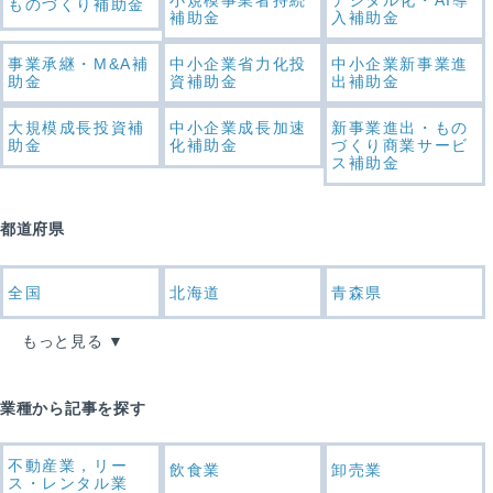
小規模事業者持続
デジタル化・AI導
ものづくり補助金
補助金
入補助金
事業承継・M&A補
中小企業省力化投
中小企業新事業進
助金
資補助金
出補助金
大規模成長投資補
中小企業成長加速
新事業進出・もの
助金
化補助金
づくり商業サービ
ス補助金
都道府県
全国
北海道
青森県
もっと見る
業種から記事を探す
不動産業，リー
飲食業
卸売業
ス・レンタル業