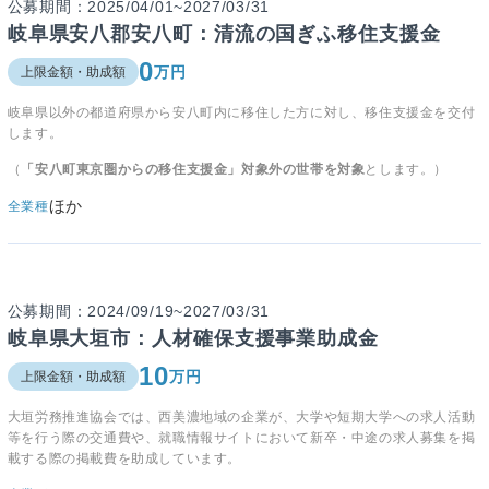
公募期間：2025/04/01~2027/03/31
岐阜県安八郡安八町：清流の国ぎふ移住支援金
0
万円
上限金額・助成額
岐阜県以外の都道府県から安八町内に移住した方に対し、移住支援金を交付
します。
（
「安八町東京圏からの移住支援金」対象外の世帯を対象
とします。）
ほか
全業種
公募期間：2024/09/19~2027/03/31
岐阜県大垣市：人材確保支援事業助成金
10
万円
上限金額・助成額
大垣労務推進協会では、西美濃地域の企業が、大学や短期大学への求人活動
等を行う際の交通費や、就職情報サイトにおいて新卒・中途の求人募集を掲
載する際の掲載費を助成しています。