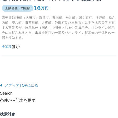
16
万円
上限金額・助成額
西美濃3市9町（大垣市、海津市、養老町、垂井町、関ケ原町、神戸町、輪之
内町、安八町、揖斐川町、大野町、池田町及び本巣市）に主たる営業所を有
する事業者が、岐阜県外（国内）で開催される企業展示会、オンライン展示
会に出展されるとき、出展小間料の一部及びオンライン展示会の登録料の一
部を補助する。
ほか
全業種
メディアTOPに戻る
Search
条件から記事を探す
検索対象