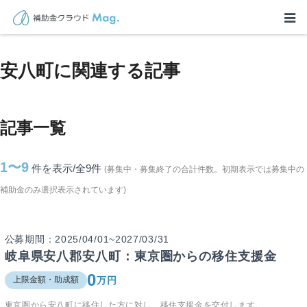
TOP
>
補助金・助成金詳細
>
岐阜県
>
安八町に関連する記事
安八町に関連する記事
記事一覧
1〜9
件を表示/全9
件
(募集中・募集終了の合計件数。初期表示では募集中の
補助金のみ選択表示されています)
公募期間：2025/04/01~2027/03/31
岐阜県安八郡安八町：東京圏からの移住支援金
0
万円
上限金額・助成額
東京圏から安八町に移住した方に対し、移住支援金を交付します。