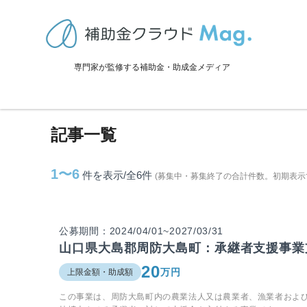
TOP
>
補助金・助成金詳細
>
山口県
>
周防大島町に関連する記事
専門家が監修する補助金・助成金メディア
周防大島町に関連する記事
記事一覧
1〜6
件を表示/全6
件
(募集中・募集終了の合計件数。初期表示
公募期間：2024/04/01~2027/03/31
山口県大島郡周防大島町：承継者支援事業
20
万円
上限金額・助成額
この事業は、周防大島町内の農業法人又は農業者、漁業者およ