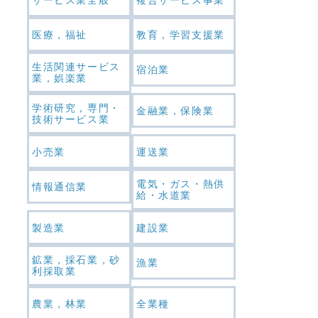
医療，福祉
教育，学習支援業
生活関連サービス
宿泊業
業，娯楽業
学術研究，専門・
金融業，保険業
技術サービス業
小売業
運送業
電気・ガス・熱供
情報通信業
給・水道業
製造業
建設業
鉱業，採石業，砂
漁業
利採取業
農業，林業
全業種