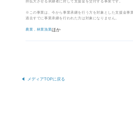
持拡大させる承継者に対して支援金を交付する事業です。
※この事業は、今から事業承継を行う方を対象とした支援金
過去すでに事業承継を行われた方は対象になりません。
ほか
農業，林業
漁業
メディアTOPに戻る