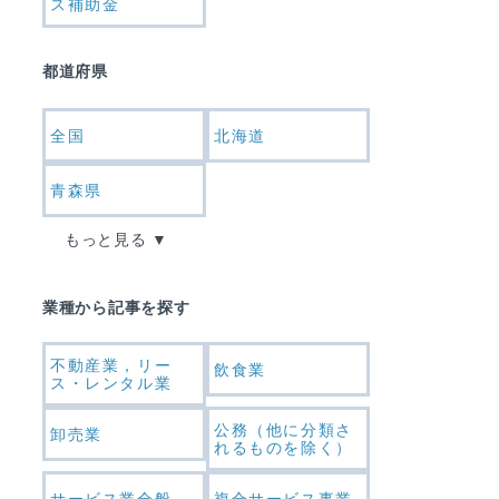
ス補助金
都道府県
全国
北海道
青森県
もっと見る
業種から記事を探す
不動産業，リー
飲食業
ス・レンタル業
公務（他に分類さ
卸売業
れるものを除く）
サービス業全般
複合サービス事業