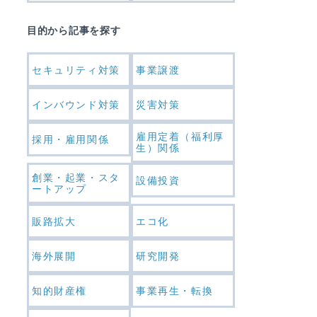
目的から記事を探す
セキュリティ対策
事業譲渡
インバウンド対策
災害対策
雇用定着（福利厚
採用・雇用関係
生）関係
創業・起業・スタ
設備投資
ートアップ
販路拡大
エコ化
海外展開
研究開発
知的財産権
事業再生・転換