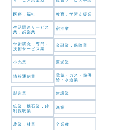
医療，福祉
教育，学習支援業
生活関連サービス
宿泊業
業，娯楽業
学術研究，専門・
金融業，保険業
技術サービス業
小売業
運送業
電気・ガス・熱供
情報通信業
給・水道業
製造業
建設業
鉱業，採石業，砂
漁業
利採取業
農業，林業
全業種