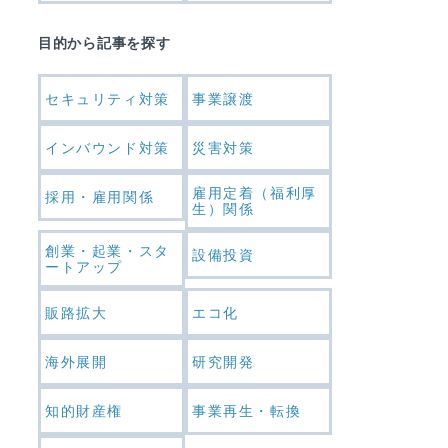
目的から記事を探す
セキュリティ対策
事業譲渡
インバウンド対策
災害対策
雇用定着（福利厚
採用・雇用関係
生）関係
創業・起業・スタ
設備投資
ートアップ
販路拡大
エコ化
海外展開
研究開発
知的財産権
事業再生・転換