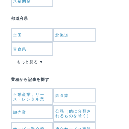
ス補助金
都道府県
全国
北海道
青森県
もっと見る
業種から記事を探す
不動産業，リー
飲食業
ス・レンタル業
公務（他に分類さ
卸売業
れるものを除く）
サービス業全般
複合サービス事業