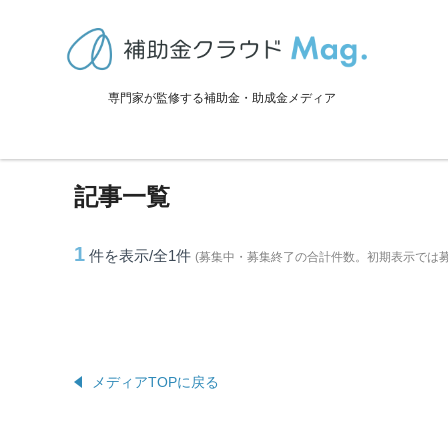
TOP
>
補助金・助成金詳細
>
埼玉県
>
長瀞町に関連する記事
専門家が監修する補助金・助成金メディア
長瀞町に関連する記事
記事一覧
1
件を表示/全1
件
(募集中・募集終了の合計件数。初期表示では
メディアTOPに戻る