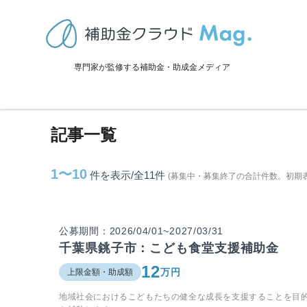
TOP
>
補助金・助成金詳細
>
千葉県
>
銚子市に関連する記事
専門家が監修する補助金・助成金メディア
銚子市に関連する記事
記事一覧
1〜10
件を表示/全11
件
(募集中・募集終了の合計件数。初期
公募期間：2026/04/01~2027/03/31
千葉県銚子市：こども食堂支援補助金
12
万円
上限金額・助成額
地域社会におけるこどもたちの健全な成長を支援することを目