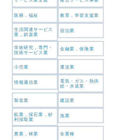
医療，福祉
教育，学習支援業
生活関連サービス
宿泊業
業，娯楽業
学術研究，専門・
金融業，保険業
技術サービス業
小売業
運送業
電気・ガス・熱供
情報通信業
給・水道業
製造業
建設業
鉱業，採石業，砂
漁業
利採取業
農業，林業
全業種