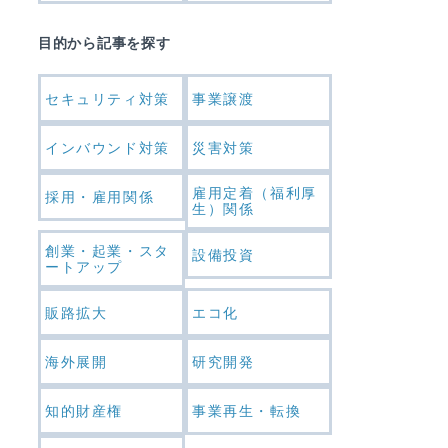
目的から記事を探す
セキュリティ対策
事業譲渡
インバウンド対策
災害対策
雇用定着（福利厚
採用・雇用関係
生）関係
創業・起業・スタ
設備投資
ートアップ
販路拡大
エコ化
海外展開
研究開発
知的財産権
事業再生・転換