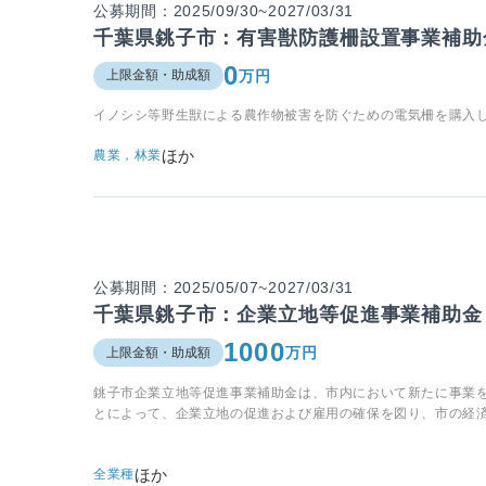
公募期間：2025/09/30~2027/03/31
千葉県銚子市：有害獣防護柵設置事業補助
0
万円
上限金額・助成額
イノシシ等野生獣による農作物被害を防ぐための電気柵を購入
ほか
農業，林業
公募期間：2025/05/07~2027/03/31
千葉県銚子市：企業立地等促進事業補助金
1000
万円
上限金額・助成額
銚子市企業立地等促進事業補助金は、市内において新たに事業
とによって、企業立地の促進および雇用の確保を図り、市の経
ほか
全業種