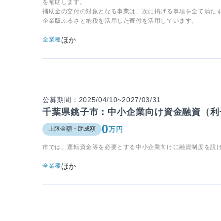
を補助します。
補助金の交付の対象となる事業は、次に掲げる事項を全て満た
企業版ふるさと納税を活用した寄付を活用しています。
ほか
全業種
公募期間：2025/04/10~2027/03/31
千葉県銚子市：中小企業向け資金融資（利
0
万円
上限金額・助成額
市では、運転資金等を必要とする中小企業向けに融資制度を設
ほか
全業種