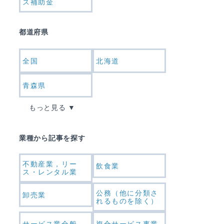
ス補助金
都道府県
全国
北海道
青森県
もっと見る
業種から記事を探す
不動産業，リー
飲食業
ス・レンタル業
公務（他に分類さ
卸売業
れるものを除く）
サービス業全般
複合サービス事業