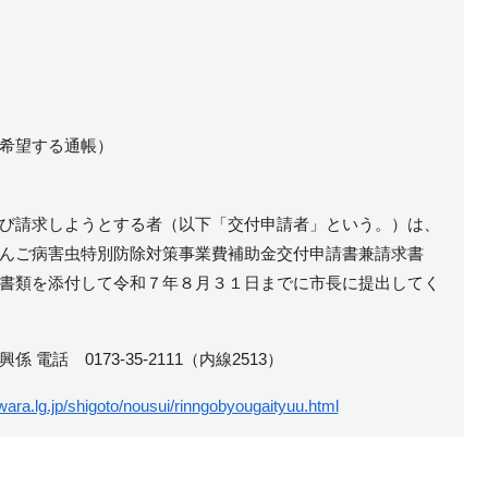
希望する通帳）
び請求しようとする者（以下「交付申請者」という。）は、
んご病害虫特別防除対策事業費補助金交付申請書兼請求書
書類を添付して令和７年８月３１日までに市長に提出してく
電話 0173-35-2111（内線2513）
ara.lg.jp/shigoto/nousui/rinngobyougaityuu.html