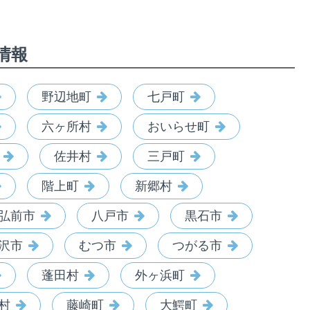
情報
野辺地町
七戸町
六ヶ所村
おいらせ町
佐井村
三戸町
階上町
新郷村
弘前市
八戸市
黒石市
沢市
むつ市
つがる市
蓬田村
外ヶ浜町
村
藤崎町
大鰐町