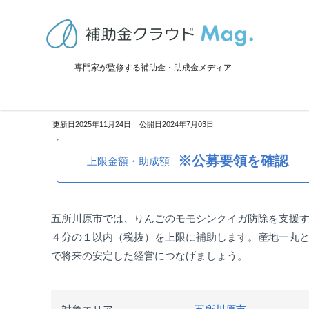
TOP
>
補助金・助成金詳細
>
事業再生・転換
>
青森県五所川原市：り
専門家が監修する補助金・助成金メディア
青森県五所川原市：りんご病害
2025年11月24日
2024年7月03日
※公募要領を確認
上限金額・助成額
五所川原市では、りんごのモモシンクイガ防除を支援
４分の１以内（税抜）を上限に補助します。産地一丸
で将来の安定した経営につなげましょう。