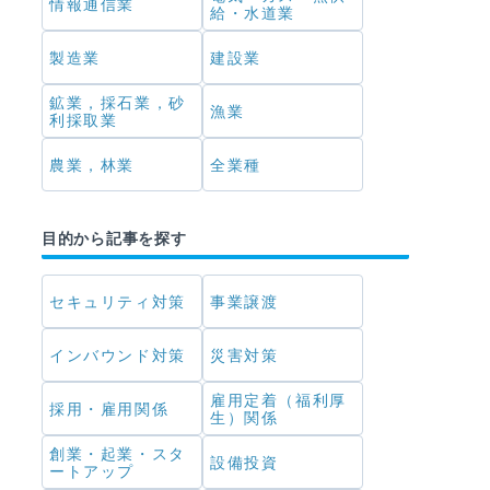
情報通信業
給・水道業
製造業
建設業
鉱業，採石業，砂
漁業
利採取業
農業，林業
全業種
目的から記事を探す
セキュリティ対策
事業譲渡
インバウンド対策
災害対策
雇用定着（福利厚
採用・雇用関係
生）関係
創業・起業・スタ
設備投資
ートアップ