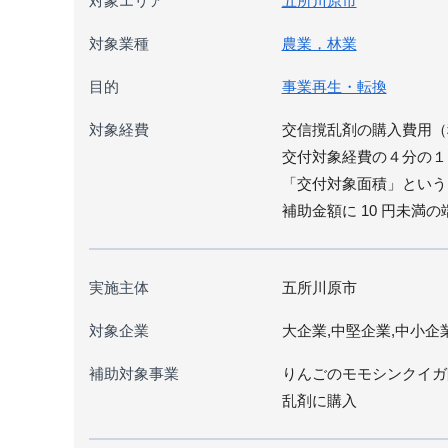
対象エリア
五所川原市
対象業種
農業，林業
目的
事業再生・転換
対象経費
交信撹乱剤の購入費用（
交付対象経費の４分の１
「交付対象面積」という
補助金額に 10 円未
実施主体
五所川原市
対象企業
大企業,中堅企業,中小企
補助対象事業
りんごのモモシンクイガ
乱剤に購入