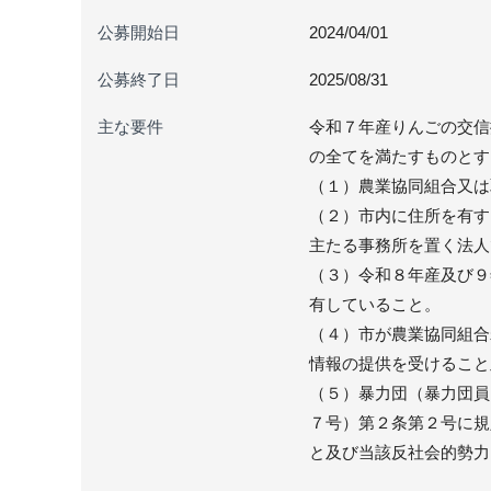
公募開始日
2024/04/01
公募終了日
2025/08/31
主な要件
令和７年産りんごの交信
の全てを満たすものとす
（１）農業協同組合又は
（２）市内に住所を有す
主たる事務所を置く法人
（３）令和８年産及び９
有していること。
（４）市が農業協同組合
情報の提供を受けること
（５）暴力団（暴力団員
７号）第２条第２号に規
と及び当該反社会的勢力