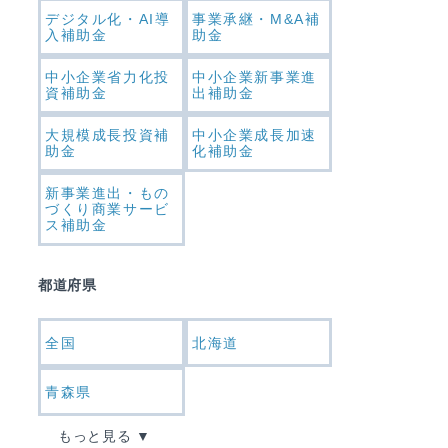
デジタル化・AI導
事業承継・M&A補
入補助金
助金
中小企業省力化投
中小企業新事業進
資補助金
出補助金
大規模成長投資補
中小企業成長加速
助金
化補助金
新事業進出・もの
づくり商業サービ
ス補助金
都道府県
全国
北海道
青森県
もっと見る