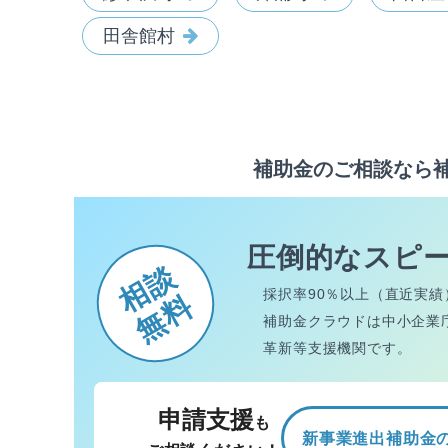
田舎館村
補助金のご相談なら
圧倒的なスピ
相談
採択率90％以上（直近実績
無料
補助金クラウドは中小企業
革新等支援機関です。
申請支援
も
新事業進出補助金