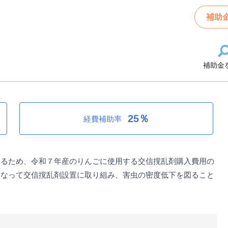
んご病害虫特別防除対策事業費補助金
補助
補助金
虫特別防除対策事業費補助金
25％
経費補助率
するため、令和７年産のりんごに使用する交信撹乱剤購入費用の
となって交信撹乱剤設置に取り組み、害虫の密度低下を図ること