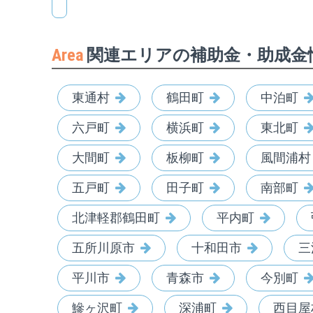
Area
関連エリアの補助金・助成金
東通村
鶴田町
中泊町
六戸町
横浜町
東北町
大間町
板柳町
風間浦村
五戸町
田子町
南部町
北津軽郡鶴田町
平内町
五所川原市
十和田市
三
平川市
青森市
今別町
鰺ヶ沢町
深浦町
西目屋