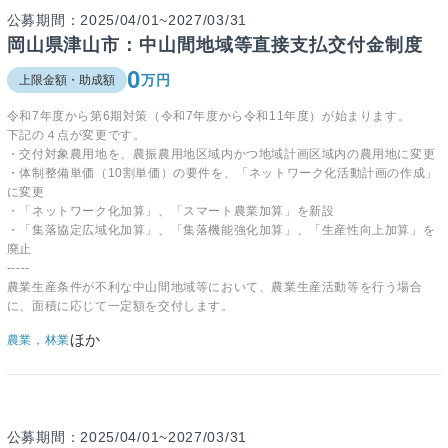
公募期間：2025/04/01~2027/03/31
岡山県津山市：中山間地域等直接支払交付金制度
0
万円
上限金額・助成額
令和7年度から第6期対策（令和7年度から令和11年度）が始まります。
下記の４点が変更です。
・交付対象農用地を、農振農用地区域内かつ地域計画区域内の農用地に変更
・体制整備単価（10割単価）の要件を、「ネットワーク化活動計画の作成」
に変更
・「ネットワーク化加算」、「スマート農業加算」を新設
・「集落協定広域化加算」、「集落機能強化加算」、「生産性向上加算」を
廃止
-----
農業生産条件が不利な中山間地域等において、農業生産活動等を行う場合
に、面積に応じて一定額を交付します。
ほか
農業，林業
公募期間：2025/04/01~2027/03/31