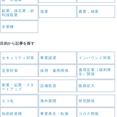
鉱業，採石業，砂
漁業
農業，林業
利採取業
全業種
目的から記事を探す
セキュリティ対策
事業譲渡
インバウンド対策
雇用定着（福利厚
災害対策
採用・雇用関係
生）関係
創業・起業・スタ
設備投資
販路拡大
ートアップ
エコ化
海外展開
研究開発
知的財産権
事業再生・転換
コロナ関係