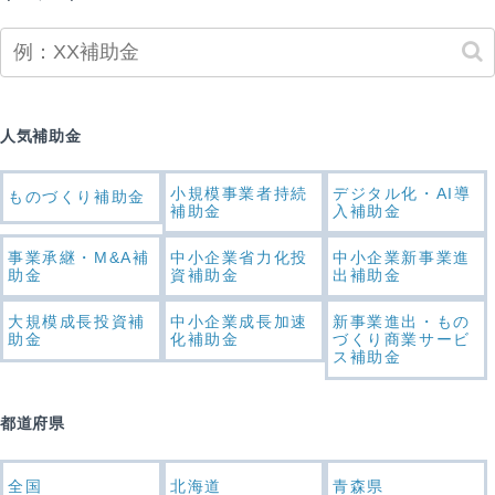
人気補助金
小規模事業者持続
デジタル化・AI導
ものづくり補助金
補助金
入補助金
事業承継・M&A補
中小企業省力化投
中小企業新事業進
助金
資補助金
出補助金
大規模成長投資補
中小企業成長加速
新事業進出・もの
助金
化補助金
づくり商業サービ
ス補助金
都道府県
全国
北海道
青森県