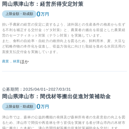
岡山県津山市：経営所得安定対策
0
万円
上限金額・助成額
担い手農家の経営の安定に資するよう、諸外国との生産条件の格差から生ず
る不利を補正する交付金（ゲタ対策）と、農業者の拠出を前提とした農業経
営のセーフティネット対策（ナラシ対策）を実施しています。
また、食料の自給率・自給力の維持向上を図るため、飼料用米、麦、大豆な
ど戦略作物の本作化を促進し、収益力強化に向けた取組を進める水田活用の
直接支払交付金を実施しています。
ほか
農業，林業
公募期間：2025/04/01~2027/03/31
岡山県津山市：間伐材等搬出促進対策補助金
0
万円
上限金額・助成額
津山市では、森林の公益的機能の発揮及び森林所有者の生産意欲の向上を図
るため、
津山市で間伐や再造林を伴う皆伐を実施する者が津山市内の木材市
場に搬出した木材に、
津山市間伐材等搬出促進対策補助金を交付します。