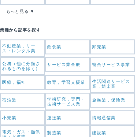
もっと見る
業種から記事を探す
不動産業，リー
飲食業
卸売業
ス・レンタル業
公務（他に分類さ
サービス業全般
複合サービス事業
れるものを除く）
生活関連サービス
医療，福祉
教育，学習支援業
業，娯楽業
学術研究，専門・
宿泊業
金融業，保険業
技術サービス業
小売業
運送業
情報通信業
電気・ガス・熱供
製造業
建設業
給・水道業