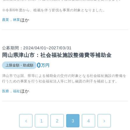
※令和6年度から、植栽を伴う皆伐も事業の対象となりました。
ほか
農業，林業
公募期間：2024/04/01~2027/03/31
岡山県津山市：社会福祉施設整備費等補助金
0
万円
上限金額・助成額
津山市では国、県等による補助金の交付の対象となる社会福祉施設の整備を
行うための事業を行う社会福祉法人等に対し融資の利子を補給します。
ほか
医療，福祉
1
2
3
4