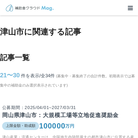
TOP
>
補助金・助成金詳細
>
岡山県
>
津山市に関連する記事
津山市に関連する記事
記事一覧
21〜30
件を表示/全34
件
(募集中・募集終了の合計件数。初期表示では募
集中の補助金のみ選択表示されています)
公募期間：2025/04/01~2027/03/31
岡山県津山市：大規模工場等立地促進奨励金
100000
万円
上限金額・助成額
津山産業・流通センターは、中国地方内陸部最大の都市津山市に位置する産