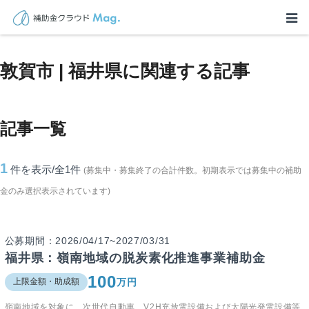
TOP
>
補助金・助成金詳細
>
福井県
>
敦賀市 | 福井県に関連する記事
敦賀市 | 福井県に関連する記事
記事一覧
1
件を表示/全1
件
(募集中・募集終了の合計件数。初期表示では募集中の補助
金のみ選択表示されています)
公募期間：2026/04/17~2027/03/31
福井県：嶺南地域の脱炭素化推進事業補助金
100
万円
上限金額・助成額
嶺南地域を対象に、次世代自動車、V2H充放電設備および太陽光発電設備等