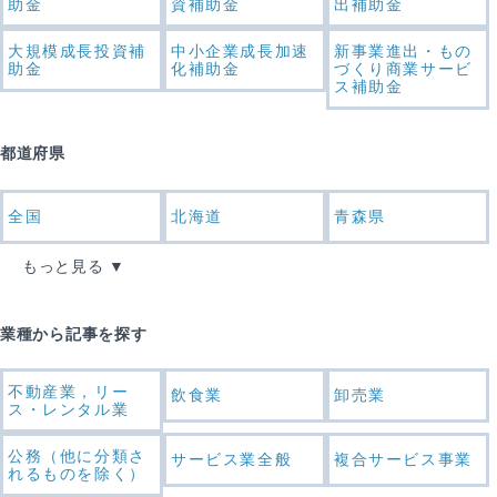
助金
資補助金
出補助金
大規模成長投資補
中小企業成長加速
新事業進出・もの
助金
化補助金
づくり商業サービ
ス補助金
都道府県
全国
北海道
青森県
もっと見る
業種から記事を探す
不動産業，リー
飲食業
卸売業
ス・レンタル業
公務（他に分類さ
サービス業全般
複合サービス事業
れるものを除く）