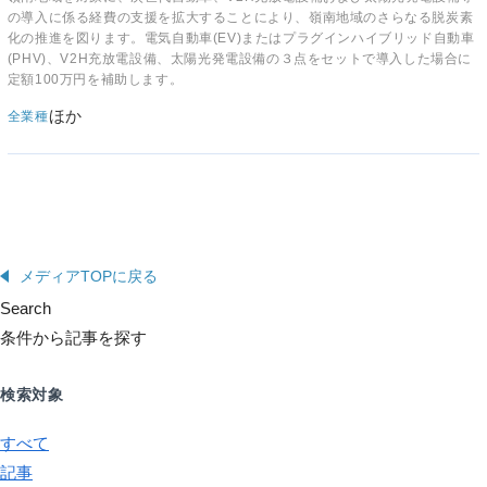
の導入に係る経費の支援を拡大することにより、嶺南地域のさらなる脱炭素
化の推進を図ります。電気自動車(EV)またはプラグインハイブリッド自動車
(PHV)、V2H充放電設備、太陽光発電設備の３点をセットで導入した場合に
定額100万円を補助します。
ほか
全業種
メディアTOPに戻る
Search
条件から記事を探す
検索対象
すべて
記事