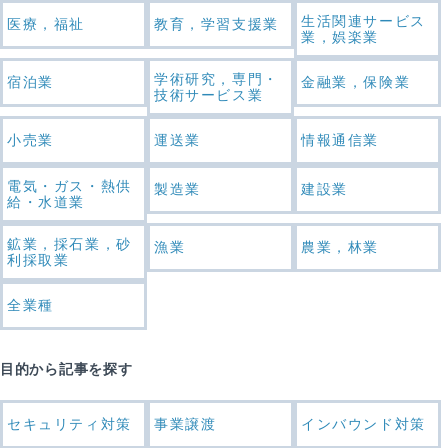
生活関連サービス
医療，福祉
教育，学習支援業
業，娯楽業
学術研究，専門・
宿泊業
金融業，保険業
技術サービス業
小売業
運送業
情報通信業
電気・ガス・熱供
製造業
建設業
給・水道業
鉱業，採石業，砂
漁業
農業，林業
利採取業
全業種
目的から記事を探す
セキュリティ対策
事業譲渡
インバウンド対策