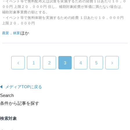
・イベント等で無料配布又は試食を実施するための経費１日あたり１０，０
００円 上限２０，０００円 但し、補助対象経費が単価に満たない場合は、
補助対象事業費の額とする。
・イベント等で無料体験を実施するための経費 １日あたり１０，０００円
上限２０，０００円
ほか
農業，林業
1
2
3
4
5
メディアTOPに戻る
Search
条件から記事を探す
検索対象