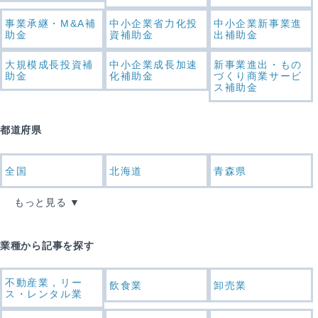
事業承継・M&A補
中小企業省力化投
中小企業新事業進
助金
資補助金
出補助金
大規模成長投資補
中小企業成長加速
新事業進出・もの
助金
化補助金
づくり商業サービ
ス補助金
都道府県
全国
北海道
青森県
もっと見る
業種から記事を探す
不動産業，リー
飲食業
卸売業
ス・レンタル業