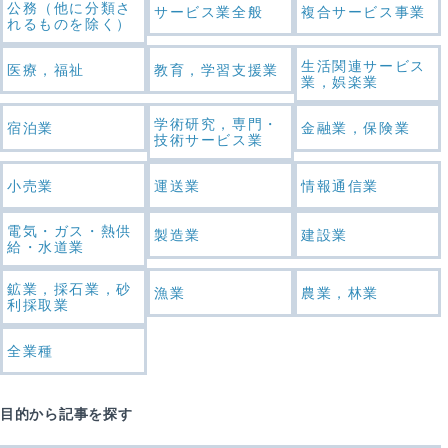
公務（他に分類さ
サービス業全般
複合サービス事業
れるものを除く）
生活関連サービス
医療，福祉
教育，学習支援業
業，娯楽業
学術研究，専門・
宿泊業
金融業，保険業
技術サービス業
小売業
運送業
情報通信業
電気・ガス・熱供
製造業
建設業
給・水道業
鉱業，採石業，砂
漁業
農業，林業
利採取業
全業種
目的から記事を探す