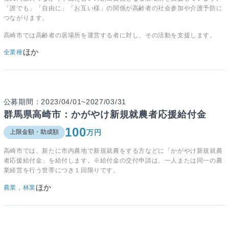
「誰でも」「自由に」「お互い様」の関係が高齢者の社会参加や介護予防に
つながります。
高崎市では高齢者の居場所を運営する者に対し、その活動を支援します。
ほか
全業種
公募期間：2023/04/01~2027/03/31
群馬県高崎市：かがやけ新規就農者応援給付金
100
万円
上限金額・助成額
高崎市では、新たに市内農地で新規就農をする方などに「かがやけ新規就農
者応援給付金」を給付します。※給付金の交付申請は、一人または同一の農
業経営を行う世帯につき１回限りです。
ほか
農業，林業