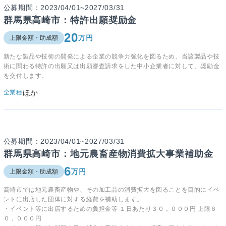
公募期間：2023/04/01~2027/03/31
群馬県高崎市：特許出願奨励金
20
万円
上限金額・助成額
新たな製品や技術の開発による企業の競争力強化を図るため、当該製品や技
術に関わる特許の出願又は出願審査請求をした中小企業者に対して、奨励金
を交付します。
ほか
全業種
公募期間：2023/04/01~2027/03/31
群馬県高崎市：地元農畜産物消費拡大事業補助金
6
万円
上限金額・助成額
高崎市では
地元農畜産物や、その加工品の消費拡大を図ることを目的にイベ
ントに出店した団体に対する経費を補助します。
・イベント等に出店するための負担金等 １日あたり３０，０００円 上限６
０，０００円