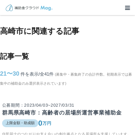
TOP
>
補助金・助成金詳細
>
群馬県
>
高崎市に関連する記事
高崎市に関連する記事
記事一覧
21〜30
件を表示/全41
件
(募集中・募集終了の合計件数。初期表示では募
集中の補助金のみ選択表示されています)
公募期間：2023/04/03~2027/03/31
群馬県高崎市：高齢者の居場所運営事業補助金
0
万円
上限金額・助成額
住民同士のつながりや支え合いの創出拠点となる居場所を支援しています。