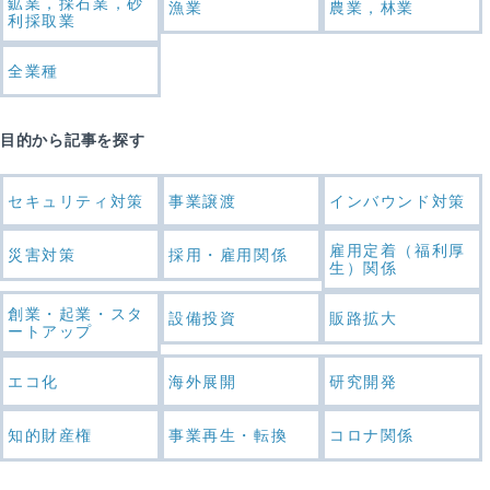
鉱業，採石業，砂
漁業
農業，林業
利採取業
全業種
目的から記事を探す
セキュリティ対策
事業譲渡
インバウンド対策
雇用定着（福利厚
災害対策
採用・雇用関係
生）関係
創業・起業・スタ
設備投資
販路拡大
ートアップ
エコ化
海外展開
研究開発
知的財産権
事業再生・転換
コロナ関係