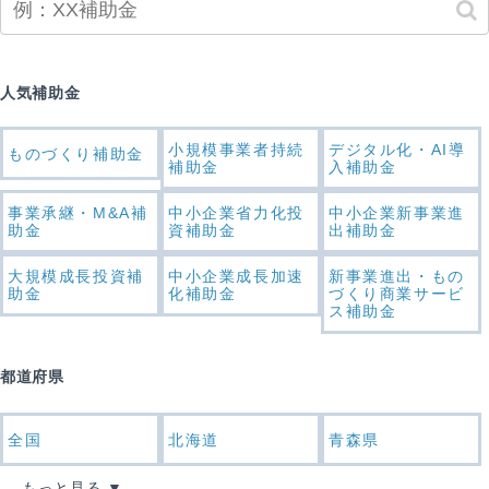
人気補助金
小規模事業者持続
デジタル化・AI導
ものづくり補助金
補助金
入補助金
事業承継・M&A補
中小企業省力化投
中小企業新事業進
助金
資補助金
出補助金
大規模成長投資補
中小企業成長加速
新事業進出・もの
助金
化補助金
づくり商業サービ
ス補助金
都道府県
全国
北海道
青森県
もっと見る