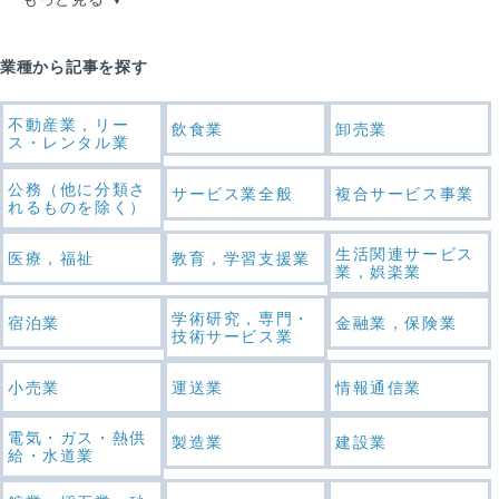
業種から記事を探す
不動産業，リー
飲食業
卸売業
ス・レンタル業
公務（他に分類さ
サービス業全般
複合サービス事業
れるものを除く）
生活関連サービス
医療，福祉
教育，学習支援業
業，娯楽業
学術研究，専門・
宿泊業
金融業，保険業
技術サービス業
小売業
運送業
情報通信業
電気・ガス・熱供
製造業
建設業
給・水道業