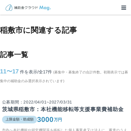
TOP
>
補助金・助成金詳細
>
茨城県
>
稲敷市に関連する記事
稲敷市に関連する記事
記事一覧
11〜17
件を表示/全17
件
(募集中・募集終了の合計件数。初期表示では募
集中の補助金のみ選択表示されています)
公募期間：2022/04/01~2027/03/31
茨城県稲敷市：本社機能移転等支援事業費補助金
3000
万円
上限金額・助成額
市内へ本社機能や研究機関等を移転した個人事業者又は法人に、審査のうえ