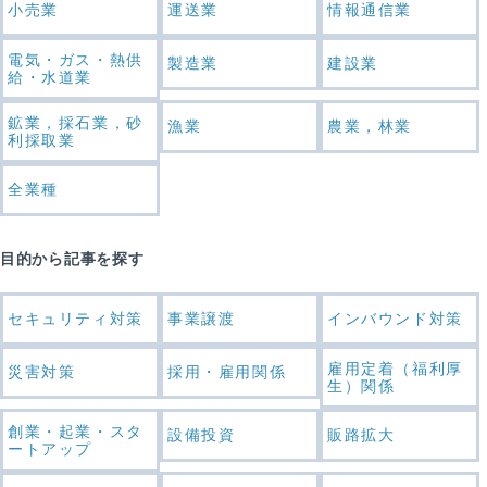
小売業
運送業
情報通信業
電気・ガス・熱供
製造業
建設業
給・水道業
鉱業，採石業，砂
漁業
農業，林業
利採取業
全業種
目的から記事を探す
セキュリティ対策
事業譲渡
インバウンド対策
雇用定着（福利厚
災害対策
採用・雇用関係
生）関係
創業・起業・スタ
設備投資
販路拡大
ートアップ