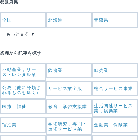
都道府県
全国
北海道
青森県
もっと見る
業種から記事を探す
不動産業，リー
飲食業
卸売業
ス・レンタル業
公務（他に分類さ
サービス業全般
複合サービス事業
れるものを除く）
生活関連サービス
医療，福祉
教育，学習支援業
業，娯楽業
学術研究，専門・
宿泊業
金融業，保険業
技術サービス業