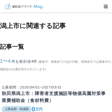
TOP
>
補助金・助成金詳細
>
秋田県
>
潟上市に関連する記事
潟上市に関連する記事
記事一覧
1〜4
件を表示/全4
件
(募集中・募集終了の合計件数。初期表示では募集中の
補助金のみ選択表示されています)
公募期間：2025/04/01~2027/03/31
秋田県潟上市：障害者支援施設等物価高騰対策事
業費補助金（食材料費）
0
万円
上限金額・助成額