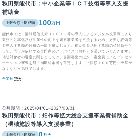
秋田県能代市：中小企業等ＩＣＴ技術等導入支援
補助金
100
万円
上限金額・助成額
能代市では、情報通信技術（ＩＣＴ）等の導入によるデジタル改革等により
業務の効率化及び生産性の向上を図る事業者を支援するため、必要な設備等
を導入する際の経費の一部を補助します。補助金を活用する際の必須条件と
して、同市が依頼する専門家のアドバイス（無料）を受けていただきます。
補助対象者の選定に関しましては、書類審査のほか、審査員によるプレゼン
テーション審査を経て補助対象者を選定します。上限額１００万円、予算が
なくなり次第終了します。
ほか
全業種
公募期間：2025/04/01~2027/03/31
秋田県能代市：畑作等拡大総合支援事業費補助金
（機械施設等導入支援事業）
0
万円
上限金額・助成額