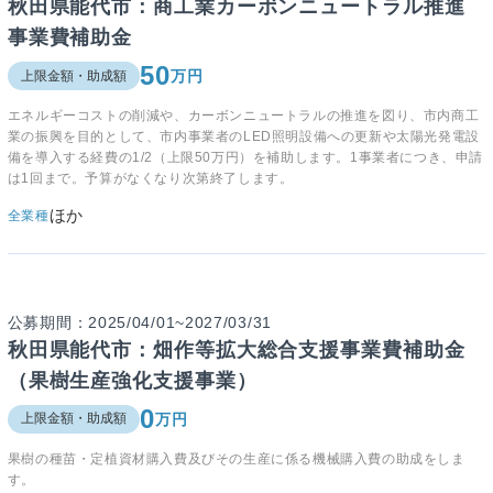
秋田県能代市：商工業カーボンニュートラル推進
事業費補助金
50
万円
上限金額・助成額
エネルギーコストの削減や、カーボンニュートラルの推進を図り、市内商工
業の振興を目的として、市内事業者のLED照明設備への更新や太陽光発電設
備を導入する経費の1/2（上限50万円）を補助します。1事業者につき、申請
は1回まで。予算がなくなり次第終了します。
ほか
全業種
公募期間：2025/04/01~2027/03/31
秋田県能代市：畑作等拡大総合支援事業費補助金
（果樹生産強化支援事業）
0
万円
上限金額・助成額
果樹の種苗・定植資材購入費及びその生産に係る機械購入費の助成をしま
す。