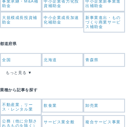
事業承継・M&A補
中小企業省力化投
中小企業新事業進
助金
資補助金
出補助金
大規模成長投資補
中小企業成長加速
新事業進出・もの
助金
化補助金
づくり商業サービ
ス補助金
都道府県
全国
北海道
青森県
もっと見る
業種から記事を探す
不動産業，リー
飲食業
卸売業
ス・レンタル業
公務（他に分類さ
サービス業全般
複合サービス事業
れるものを除く）