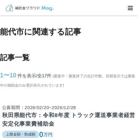
TOP
>
補助金・助成金詳細
>
秋田県
>
能代市に関連する記事
能代市に関連する記事
記事一覧
1〜10
件を表示/全17
件
(募集中・募集終了の合計件数。初期表示では募集
中の補助金のみ選択表示されています)
公募期間：2026/02/20~2026/12/28
秋田県能代市：令和8年度 トラック運送事業者経営
安定化事業費補助金
0
万円
上限金額・助成額