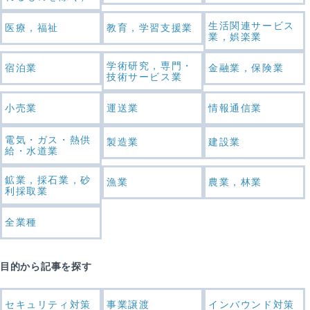
生活関連サービス
医療，福祉
教育，学習支援業
業，娯楽業
学術研究，専門・
宿泊業
金融業，保険業
技術サービス業
小売業
運送業
情報通信業
電気・ガス・熱供
製造業
建設業
給・水道業
鉱業，採石業，砂
漁業
農業，林業
利採取業
全業種
目的から記事を探す
セキュリティ対策
事業譲渡
インバウンド対策