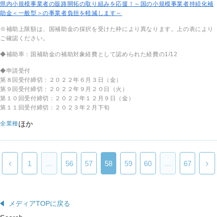
県内小規模事業者の販路開拓の取り組みを応援！～国の小規模事業者持続化補
助金＜一般型＞の事業者負担を軽減します～
※補助上限額は、国補助金の採択を受けた枠により異なります。上の表により
ご確認ください。
◆補助率：
国補助金の補助対象経費として認められた経費の1/12
◆申請受付
第８回受付締切：２０２２年６月３日（金）
第９回受付締切：２０２２年９月２０日（火）
第１０回受付締切：２０２２年１２月９日（金）
第１１回受付締切：２０２３年２月下旬
ほか
全業種
1
…
56
57
58
59
60
…
67
メディアTOPに戻る