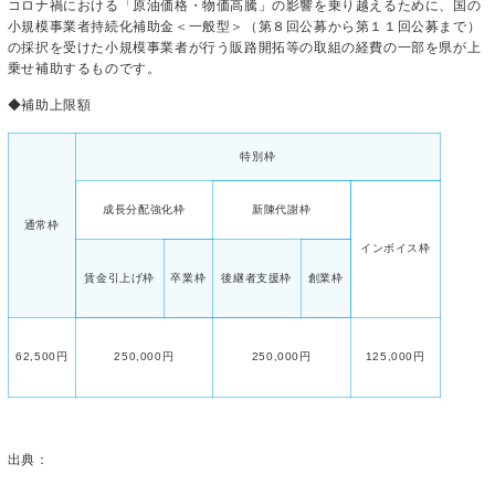
コロナ禍における「原油価格・物価高騰」の影響を乗り越えるために、国の
小規模事業者持続化補助金＜一般型＞（第８回公募から第１１回公募まで）
の採択を受けた小規模事業者が行う販路開拓等の取組の経費の一部を県が上
乗せ補助するものです。
◆補助上限額
特別枠
成長分配強化枠
新陳代謝枠
通常枠
インボイス枠
卒業枠
創業枠
賃金引上げ枠
後継者支援枠
62,500円
250,000円
250,000円
125,000円
出典：