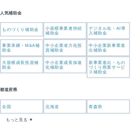
人気補助金
小規模事業者持続
デジタル化・AI導
ものづくり補助金
補助金
入補助金
事業承継・M&A補
中小企業省力化投
中小企業新事業進
助金
資補助金
出補助金
大規模成長投資補
中小企業成長加速
新事業進出・もの
助金
化補助金
づくり商業サービ
ス補助金
都道府県
全国
北海道
青森県
もっと見る