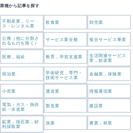
業種から記事を探す
不動産業，リー
飲食業
卸売業
ス・レンタル業
公務（他に分類さ
サービス業全般
複合サービス事業
れるものを除く）
生活関連サービス
医療，福祉
教育，学習支援業
業，娯楽業
学術研究，専門・
宿泊業
金融業，保険業
技術サービス業
小売業
運送業
情報通信業
電気・ガス・熱供
製造業
建設業
給・水道業
鉱業，採石業，砂
漁業
農業，林業
利採取業