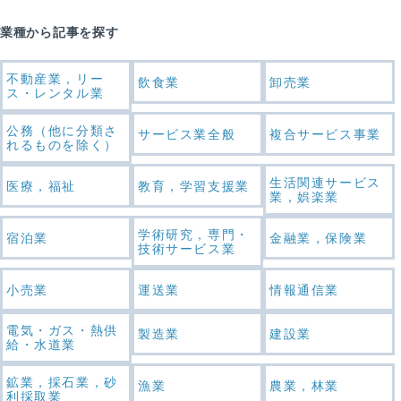
業種から記事を探す
不動産業，リー
飲食業
卸売業
ス・レンタル業
公務（他に分類さ
サービス業全般
複合サービス事業
れるものを除く）
生活関連サービス
医療，福祉
教育，学習支援業
業，娯楽業
学術研究，専門・
宿泊業
金融業，保険業
技術サービス業
小売業
運送業
情報通信業
電気・ガス・熱供
製造業
建設業
給・水道業
鉱業，採石業，砂
漁業
農業，林業
利採取業