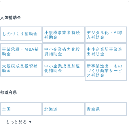
人気補助金
小規模事業者持続
デジタル化・AI導
ものづくり補助金
補助金
入補助金
事業承継・M&A補
中小企業省力化投
中小企業新事業進
助金
資補助金
出補助金
大規模成長投資補
中小企業成長加速
新事業進出・もの
助金
化補助金
づくり商業サービ
ス補助金
都道府県
全国
北海道
青森県
もっと見る