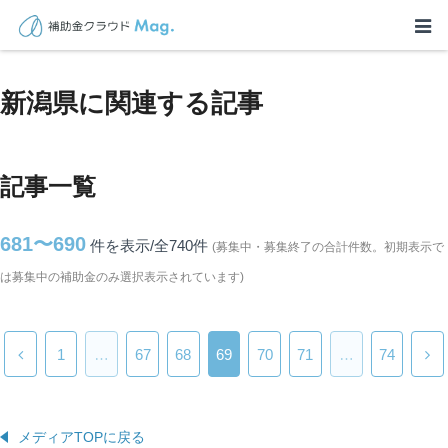
TOP
>
補助金・助成金詳細
>
新潟県に関連する記事
新潟県に関連する記事
記事一覧
681〜690
件を表示/全740
件
(募集中・募集終了の合計件数。初期表示で
は募集中の補助金のみ選択表示されています)
1
…
67
68
69
70
71
…
74
メディアTOPに戻る