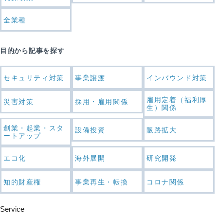
全業種
目的から記事を探す
セキュリティ対策
事業譲渡
インバウンド対策
雇用定着（福利厚
災害対策
採用・雇用関係
生）関係
創業・起業・スタ
設備投資
販路拡大
ートアップ
エコ化
海外展開
研究開発
知的財産権
事業再生・転換
コロナ関係
Service