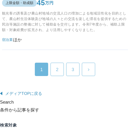
45
万円
上限金額・助成額
観光客の誘客及び農山村地域の交流人口の増加による地域活性化を目的とし
て、農山村生活体験及び地域の人々との交流を楽しむ滞在を提供するための
民泊等施設の整備に対して補助金を交付します。
令和7年度から、補助上限
額・対象経費が拡充され、より活用しやすくなりました。
ほか
宿泊業
1
2
3
メディアTOPに戻る
Search
条件から記事を探す
検索対象