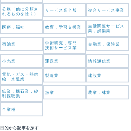
公務（他に分類さ
サービス業全般
複合サービス事業
れるものを除く）
生活関連サービス
医療，福祉
教育，学習支援業
業，娯楽業
学術研究，専門・
宿泊業
金融業，保険業
技術サービス業
小売業
運送業
情報通信業
電気・ガス・熱供
製造業
建設業
給・水道業
鉱業，採石業，砂
漁業
農業，林業
利採取業
全業種
目的から記事を探す