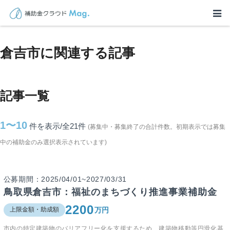
TOP
>
補助金・助成金詳細
>
鳥取県
>
倉吉市に関連する記事
倉吉市に関連する記事
記事一覧
1〜10
件を表示/全21
件
(募集中・募集終了の合計件数。初期表示では募集
中の補助金のみ選択表示されています)
公募期間：2025/04/01~2027/03/31
鳥取県倉吉市：福祉のまちづくり推進事業補助金
2200
万円
上限金額・助成額
市内の特定建築物のバリアフリー化を支援するため、建築物移動等円滑化基