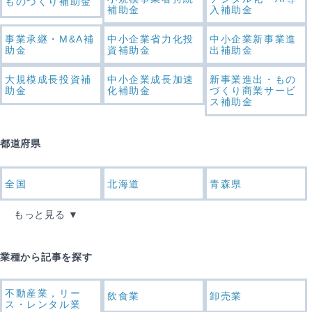
ものづくり補助金
補助金
入補助金
事業承継・M&A補
中小企業省力化投
中小企業新事業進
助金
資補助金
出補助金
大規模成長投資補
中小企業成長加速
新事業進出・もの
助金
化補助金
づくり商業サービ
ス補助金
都道府県
全国
北海道
青森県
もっと見る
業種から記事を探す
不動産業，リー
飲食業
卸売業
ス・レンタル業