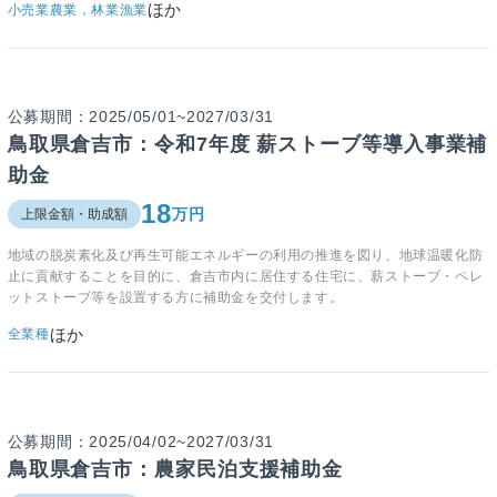
ほか
小売業
農業，林業
漁業
公募期間：2025/05/01~2027/03/31
鳥取県倉吉市：令和7年度 薪ストーブ等導入事業補
助金
18
万円
上限金額・助成額
地域の脱炭素化及び再生可能エネルギーの利用の推進を図り、地球温暖化防
止に貢献することを目的に、倉吉市内に居住する住宅に、薪ストーブ・ペレ
ットストーブ等を設置する方に補助金を交付します。
ほか
全業種
公募期間：2025/04/02~2027/03/31
鳥取県倉吉市：農家民泊支援補助金