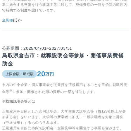
準に適合する整備を行う建築主等に対して、整備費用の一部を予算の範囲内
で補助する制度を設けています。
ほか
全業種
公募期間：2025/04/01~2027/03/31
鳥取県倉吉市：就職説明会等参加・開催事業費補
助金
20
万円
上限金額・助成額
市内の中小企業・個人事業者が従業員を正規雇用することを目的に就職説明
※
会等
に参加・開催された際の費用の一部を補助します。
※就職説明会等とは
正規雇用を目的とした合同説明会、大学主催の説明会等（概ね5社以上が参
加する会）をいいます。大学等の新卒者に加え、一般求職者を対象に募集
（中途採用）するものも含みます。
正規雇用を目的に市内で説明会・企業見学等を開催する事業も含みます。