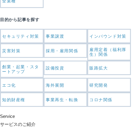
全業種
目的から記事を探す
セキュリティ対策
事業譲渡
インバウンド対策
雇用定着（福利厚
災害対策
採用・雇用関係
生）関係
創業・起業・スタ
設備投資
販路拡大
ートアップ
エコ化
海外展開
研究開発
知的財産権
事業再生・転換
コロナ関係
Service
サービスのご紹介