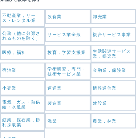
不動産業，リー
飲食業
卸売業
ス・レンタル業
公務（他に分類さ
サービス業全般
複合サービス事業
れるものを除く）
生活関連サービス
医療，福祉
教育，学習支援業
業，娯楽業
学術研究，専門・
宿泊業
金融業，保険業
技術サービス業
小売業
運送業
情報通信業
電気・ガス・熱供
製造業
建設業
給・水道業
鉱業，採石業，砂
漁業
農業，林業
利採取業