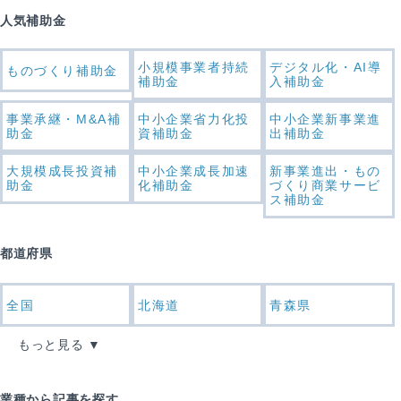
人気補助金
小規模事業者持続
デジタル化・AI導
ものづくり補助金
補助金
入補助金
事業承継・M&A補
中小企業省力化投
中小企業新事業進
助金
資補助金
出補助金
大規模成長投資補
中小企業成長加速
新事業進出・もの
助金
化補助金
づくり商業サービ
ス補助金
都道府県
全国
北海道
青森県
もっと見る
業種から記事を探す