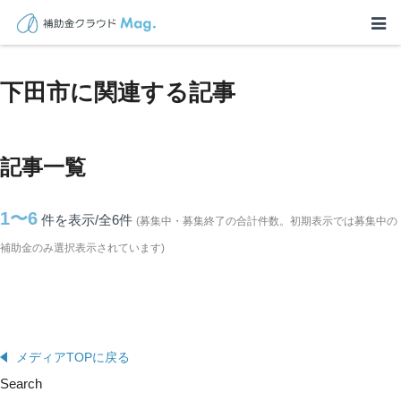
TOP
>
補助金・助成金詳細
>
静岡県
>
下田市に関連する記事
下田市に関連する記事
記事一覧
1〜6
件を表示/全6
件
(募集中・募集終了の合計件数。初期表示では募集中の
補助金のみ選択表示されています)
メディアTOPに戻る
Search