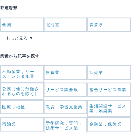
都道府県
全国
北海道
青森県
もっと見る
業種から記事を探す
不動産業，リー
飲食業
卸売業
ス・レンタル業
公務（他に分類さ
サービス業全般
複合サービス事業
れるものを除く）
生活関連サービス
医療，福祉
教育，学習支援業
業，娯楽業
学術研究，専門・
宿泊業
金融業，保険業
技術サービス業