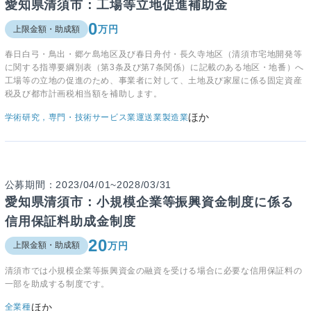
愛知県清須市：工場等立地促進補助金
0
万円
上限金額・助成額
春日白弓・鳥出・郷ケ島地区及び春日舟付・長久寺地区（清須市宅地開発等
に関する指導要綱別表（第3条及び第7条関係）に記載のある地区・地番）へ
工場等の立地の促進のため、事業者に対して、土地及び家屋に係る固定資産
税及び都市計画税相当額を補助します。
ほか
学術研究，専門・技術サービス業
運送業
製造業
公募期間：2023/04/01~2028/03/31
愛知県清須市：小規模企業等振興資金制度に係る
信用保証料助成金制度
20
万円
上限金額・助成額
清須市では
小規模企業等振興資金の融資を受ける場合に必要な信用保証料の
一部を助成する制度です。
ほか
全業種