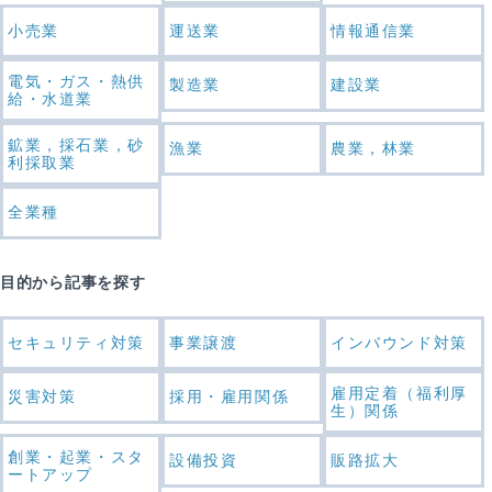
小売業
運送業
情報通信業
電気・ガス・熱供
製造業
建設業
給・水道業
鉱業，採石業，砂
漁業
農業，林業
利採取業
全業種
目的から記事を探す
セキュリティ対策
事業譲渡
インバウンド対策
雇用定着（福利厚
災害対策
採用・雇用関係
生）関係
創業・起業・スタ
設備投資
販路拡大
ートアップ