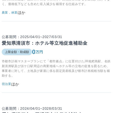
く、価格低下なども含めた収入減少を補填する仕組みです。
ほか
農業，林業
公募期間：2025/04/01~2027/03/31
愛知県清須市：ホテル等立地促進補助金
0
万円
上限金額・助成額
市都市計画マスタープランにて「都市拠点」に位置付けたJR枇杷島駅、名鉄
新清洲駅及び須ケ口駅周辺の商業地域へホテル等の立地の促進を図るため、
事業者に対して、土地及び家屋に係る固定資産税及び都市計画税相当額を補
助する。
ほか
宿泊業
公募期間：2024/04/01~2028/03/31