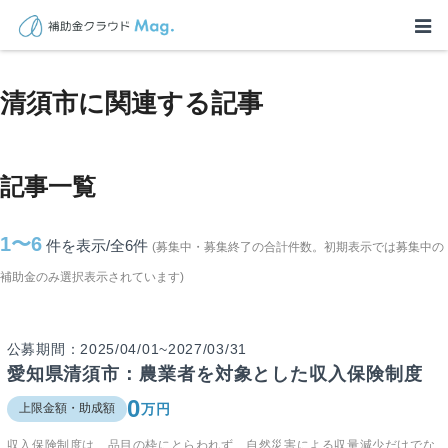
TOP
>
補助金・助成金詳細
>
愛知県
>
清須市に関連する記事
清須市に関連する記事
記事一覧
1〜6
件を表示/全6
件
(募集中・募集終了の合計件数。初期表示では募集中の
補助金のみ選択表示されています)
公募期間：2025/04/01~2027/03/31
愛知県清須市：農業者を対象とした収入保険制度
0
万円
上限金額・助成額
収入保険制度は、品目の枠にとらわれず、自然災害による収量減少だけでな