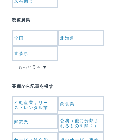
ス補助金
都道府県
全国
北海道
青森県
もっと見る
業種から記事を探す
不動産業，リー
飲食業
ス・レンタル業
公務（他に分類さ
卸売業
れるものを除く）
サービス業全般
複合サービス事業