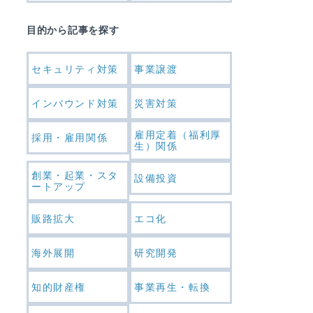
目的から記事を探す
セキュリティ対策
事業譲渡
インバウンド対策
災害対策
雇用定着（福利厚
採用・雇用関係
生）関係
創業・起業・スタ
設備投資
ートアップ
販路拡大
エコ化
海外展開
研究開発
知的財産権
事業再生・転換