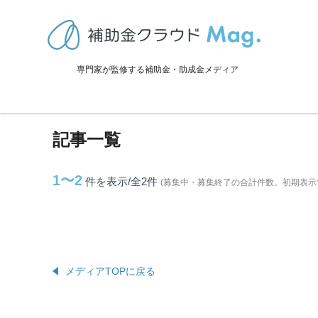
TOP
>
補助金・助成金詳細
>
岩手県
>
田野畑村に関連する記事
専門家が監修する補助金・助成金メディア
田野畑村に関連する記事
記事一覧
1〜2
件を表示/全2
件
(募集中・募集終了の合計件数。初期表示
メディアTOPに戻る