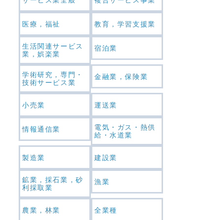
医療，福祉
教育，学習支援業
生活関連サービス
宿泊業
業，娯楽業
学術研究，専門・
金融業，保険業
技術サービス業
小売業
運送業
電気・ガス・熱供
情報通信業
給・水道業
製造業
建設業
鉱業，採石業，砂
漁業
利採取業
農業，林業
全業種