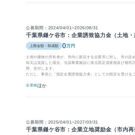
公募期間：2024/04/01~2026/08/31
千葉県鎌ケ谷市：企業誘致協力金（土地・
0
万円
上限金額・助成額
土地や建物の所有者が、市内に新設する企業等に対し、市の定
却又は賃貸した場合、当該事業施設に係る固定資産税及び都市
間、交付します。
ただし、事前に「指定企業誘致協力者」としての指定を受ける
ほか
全業種
公募期間：2025/04/01~2027/03/31
千葉県鎌ケ谷市：企業立地奨励金（市内再