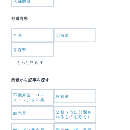
ス補助金
都道府県
全国
北海道
青森県
もっと見る
業種から記事を探す
不動産業，リー
飲食業
ス・レンタル業
公務（他に分類さ
卸売業
れるものを除く）
サービス業全般
複合サービス事業