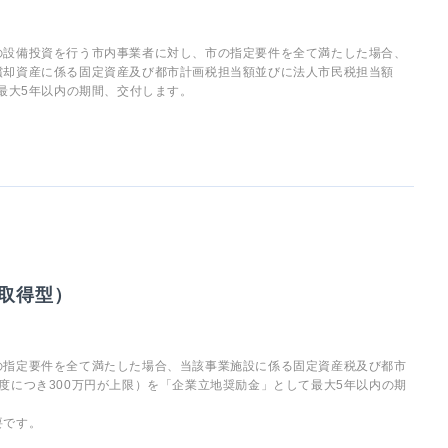
の設備投資を行う市内事業者に対し、市の指定要件を全て満たした場合、
償却資産に係る固定資産及び都市計画税担当額並びに法人市民税担当額
最大5年以内の期間、交付します。
。
取得型）
の指定要件を全て満たした場合、当該事業施設に係る固定資産税及び都市
度につき300万円が上限）を「企業立地奨励金」として最大5年以内の期
要です。