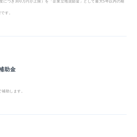
度につき300万円が上限）を「企業立地奨励金」として最大5年以内の期
要です。
補助金
で補助します。