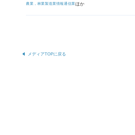
ほか
農業，林業
製造業
情報通信業
メディアTOPに戻る