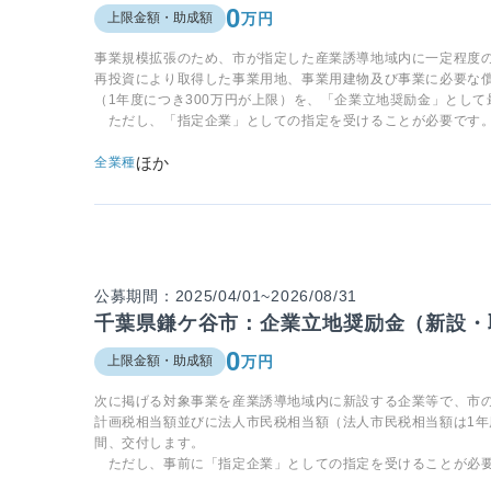
0
万円
上限金額・助成額
事業規模拡張のため、市が指定した産業誘導地域内に一定程度
再投資により取得した事業用地、事業用建物及び事業に必要な
（1年度につき300万円が上限）を、「企業立地奨励金」として
ただし、「指定企業」としての指定を受けることが必要です
ほか
全業種
公募期間：2025/04/01~2026/08/31
千葉県鎌ケ谷市：企業立地奨励金（新設・
0
万円
上限金額・助成額
次に掲げる対象事業を産業誘導地域内に新設する企業等で、市
計画税相当額並びに法人市民税相当額（法人市民税相当額は1年
間、交付します。
ただし、事前に「指定企業」としての指定を受けることが必