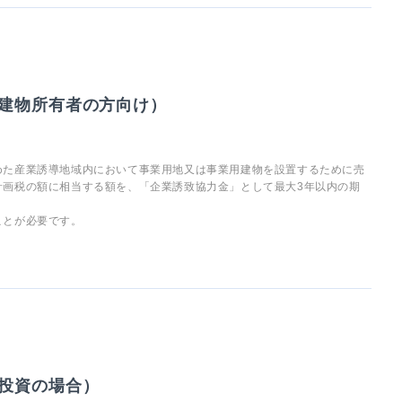
建物所有者の方向け）
めた産業誘導地域内において事業用地又は事業用建物を設置するために売
計画税の額に相当する額を、「企業誘致協力金」として最大3年以内の期
ことが必要です。
投資の場合）