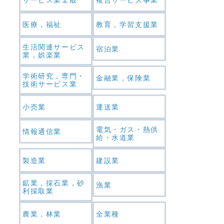
医療，福祉
教育，学習支援業
生活関連サービス
宿泊業
業，娯楽業
学術研究，専門・
金融業，保険業
技術サービス業
小売業
運送業
電気・ガス・熱供
情報通信業
給・水道業
製造業
建設業
鉱業，採石業，砂
漁業
利採取業
農業，林業
全業種