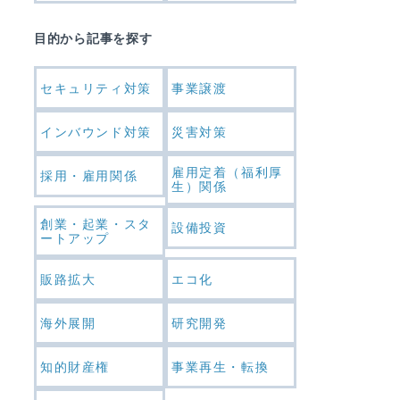
目的から記事を探す
セキュリティ対策
事業譲渡
インバウンド対策
災害対策
雇用定着（福利厚
採用・雇用関係
生）関係
創業・起業・スタ
設備投資
ートアップ
販路拡大
エコ化
海外展開
研究開発
知的財産権
事業再生・転換