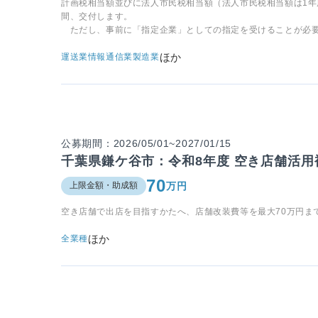
計画税相当額並びに法人市民税相当額（法人市民税相当額は1年
間、交付します。
ただし、事前に「指定企業」としての指定を受けることが必
ほか
運送業
情報通信業
製造業
公募期間：2026/05/01~2027/01/15
千葉県鎌ケ谷市：令和8年度 空き店舗活用
70
万円
上限金額・助成額
空き店舗で出店を目指すかたへ、店舗改装費等を最大70万円ま
ほか
全業種