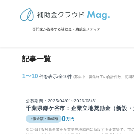
TOP
>
補助金・助成金詳細
>
千葉県
>
鎌ケ谷市に関連する記事
専門家が監修する補助金・助成金メディア
鎌ケ谷市に関連する記事
記事一覧
1〜10
件を表示/全10
件
(募集中・募集終了の合計件数。初期
公募期間：2025/04/01~2026/08/31
千葉県鎌ケ谷市：企業立地奨励金（新設・
0
万円
上限金額・助成額
次に掲げる対象事業を産業誘導地域内に新設する企業等で、市