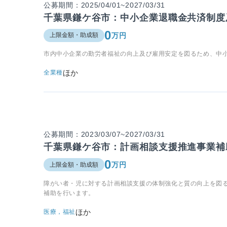
公募期間：2025/04/01~2027/03/31
千葉県鎌ケ谷市：中小企業退職金共済制度
0
万円
上限金額・助成額
市内中小企業の勤労者福祉の向上及び雇用安定を図るため、中
ほか
全業種
公募期間：2023/03/07~2027/03/31
千葉県鎌ケ谷市：計画相談支援推進事業補
0
万円
上限金額・助成額
障がい者・児に対する計画相談支援の体制強化と質の向上を図
補助を行います。
ほか
医療，福祉