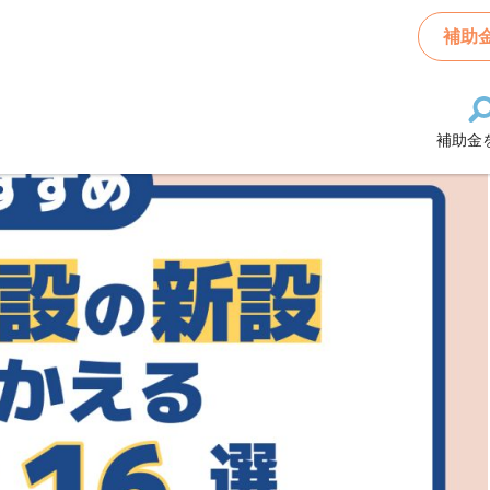
資
>
物流施設新設に使える補助金16選
補助
補助金