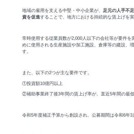
地域の雇用を支える中堅・中小企業が、
足元の人手不
資を促進
することで、地方における持続的な賃上げを
常時使用する従業員数が2,000人以下の会社等が要件
めに使用される生産施設や加工施設、倉庫等の建設、
す。
また、以下の2つが主な要件です。
①投資額10億円以上
②補助事業終了後3年間の賃上げ率が、直近5年間の最
令和5年度補正予算から創設され、公募期間は令和6年3月