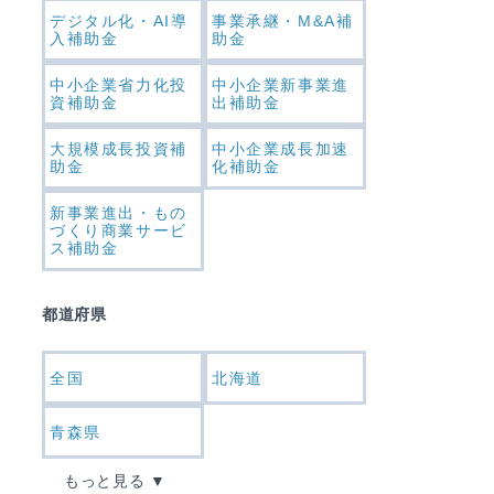
デジタル化・AI導
事業承継・M&A補
入補助金
助金
中小企業省力化投
中小企業新事業進
資補助金
出補助金
大規模成長投資補
中小企業成長加速
助金
化補助金
新事業進出・もの
づくり商業サービ
ス補助金
都道府県
全国
北海道
青森県
もっと見る