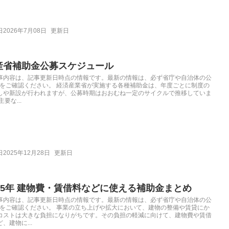
2026年7月08日
更新日
産省補助金公募スケジュール
事内容は、記事更新日時点の情報です。最新の情報は、必ず省庁や自治体の公
Pをご確認ください。 経済産業省が実施する各種補助金は、年度ごとに制度の
しや新設が行われますが、公募時期はおおむね一定のサイクルで推移していま
主要な...
2025年12月28日
更新日
025年 建物費・賃借料などに使える補助金まとめ
事内容は、記事更新日時点の情報です。最新の情報は、必ず省庁や自治体の公
Pをご確認ください。 事業の立ち上げや拡大において、建物の整備や賃貸にか
コストは大きな負担になりがちです。その負担の軽減に向けて、建物費や賃借
、建物に...