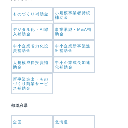
小規模事業者持続
ものづくり補助金
補助金
デジタル化・AI導
事業承継・M&A補
入補助金
助金
中小企業省力化投
中小企業新事業進
資補助金
出補助金
大規模成長投資補
中小企業成長加速
助金
化補助金
新事業進出・もの
づくり商業サービ
ス補助金
都道府県
全国
北海道