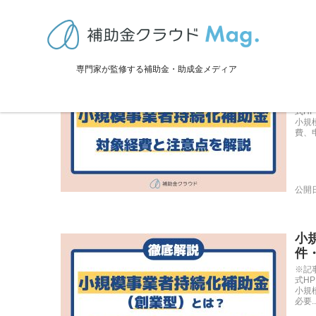
創業・起業・スタートアップに
小
専門家が監修する補助金・助成金メディア
注
※記
式H
小規
費、申
公開日
小
件
※記
式H
小規
必要..