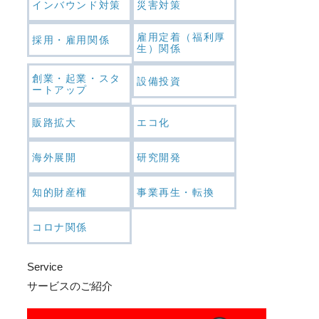
インバウンド対策
災害対策
雇用定着（福利厚
採用・雇用関係
生）関係
創業・起業・スタ
設備投資
ートアップ
販路拡大
エコ化
海外展開
研究開発
知的財産権
事業再生・転換
コロナ関係
Service
サービスのご紹介