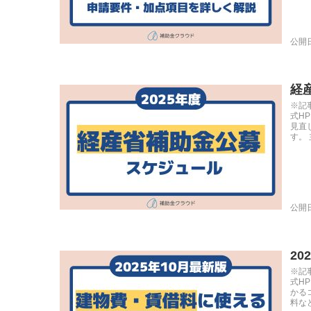
公開日
経
※記
式H
見直
す。 
公開日
2
※記
式H
かる
料など