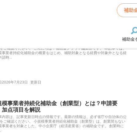
補助
関連する記事
規模事業者持続化補助金は何に使える？対象経費と
意点を解説
補助金
事内容は、記事更新日時点の情報です。最新の情報は、必ず省庁や自治体の公
Pをご確認ください。 こんにちは！補助金クラウド編集部です。 本記事では、
模事業者持続化補助金の概要をはじめ、補助対象となる経費や対象外となる経
請時...
2026年7月23日
更新日
規模事業者持続化補助金（創業型）とは？申請要
・加点項目を解説
事内容は、記事更新日時点の情報です。最新の情報は、必ず省庁や自治体の公
Pをご確認ください。 小規模事業者持続化補助金（創業型）は、創業間もない
模事業者を対象とした、中小企業庁（経済産業省）の補助金です。 創業時に
.