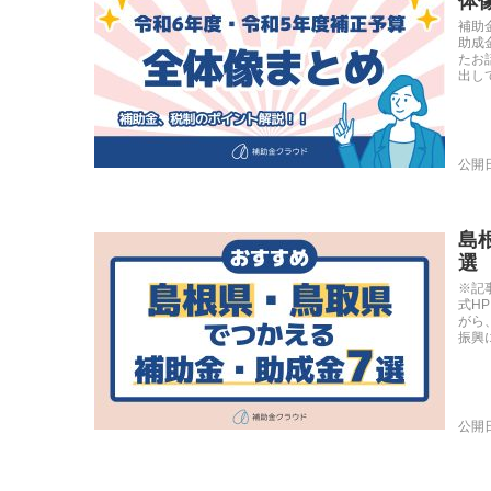
体
補助
助成
たお
出して
公開日
島
選
※記
式H
がら
振興に
公開日