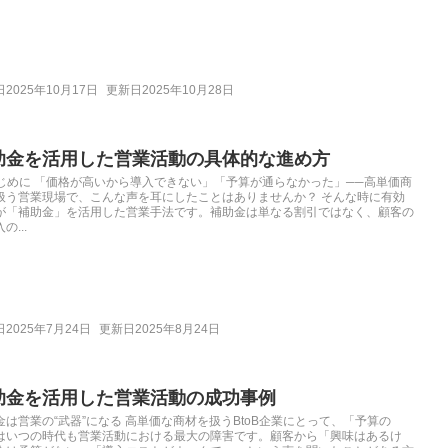
2025年10月17日
更新日2025年10月28日
助金を活用した営業活動の具体的な進め方
 はじめに 「価格が高いから導入できない」「予算が通らなかった」──高単価商
扱う営業現場で、こんな声を耳にしたことはありませんか？ そんな時に有効
が「補助金」を活用した営業手法です。補助金は単なる割引ではなく、顧客の
の...
2025年7月24日
更新日2025年8月24日
助金を活用した営業活動の成功事例
金は営業の“武器”になる 高単価な商材を扱うBtoB企業にとって、「予算の
はいつの時代も営業活動における最大の障害です。顧客から「興味はあるけ