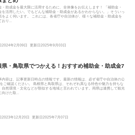
像まとめ
金・助成金を最大限に活用するために、全体像をお伝えします！ 「補助金・
金を活用したい。でもどんな補助金・助成金があるかわからない。」そういっ
話をよく伺います。 これには、各省庁や自治体が、様々な補助金・助成金を
おり...
2024年2月09日
更新日2025年9月03日
根県・鳥取県でつかえる！おすすめ補助金・助成金7
事内容は、記事更新日時点の情報です。最新の情報は、必ず省庁や自治体の公
Pをご確認ください。 島根県と鳥取県は、それぞれ異なる特色や魅力を持ちな
、自然環境・文化などが類似する地域と言われています。両県は連携して観光
向けた取...
2023年12月20日
更新日2025年7月07日