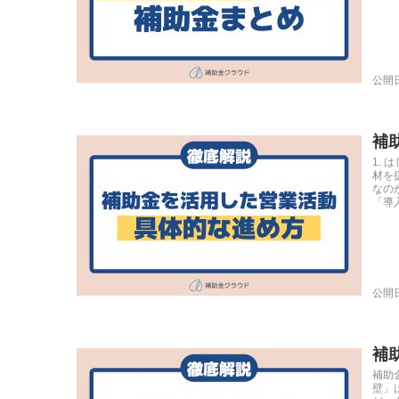
公開日
補
1.
材を
なの
「導入
公開日
補
補助
壁」