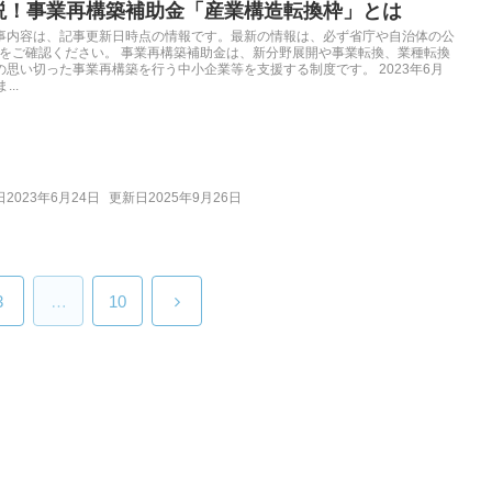
説！事業再構築補助金「産業構造転換枠」とは
事内容は、記事更新日時点の情報です。最新の情報は、必ず省庁や自治体の公
Pをご確認ください。 事業再構築補助金は、新分野展開や事業転換、業種転換
の思い切った事業再構築を行う中小企業等を支援する制度です。 2023年6月
...
2023年6月24日
更新日2025年9月26日
3
…
10