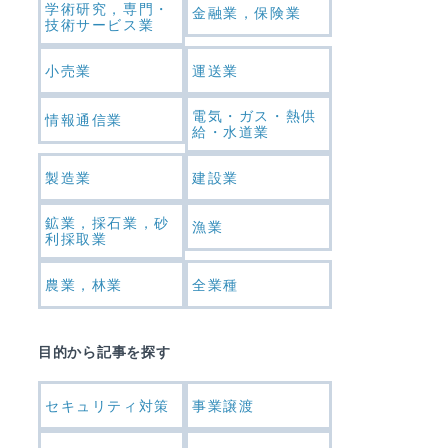
学術研究，専門・
金融業，保険業
技術サービス業
小売業
運送業
電気・ガス・熱供
情報通信業
給・水道業
製造業
建設業
鉱業，採石業，砂
漁業
利採取業
農業，林業
全業種
目的から記事を探す
セキュリティ対策
事業譲渡