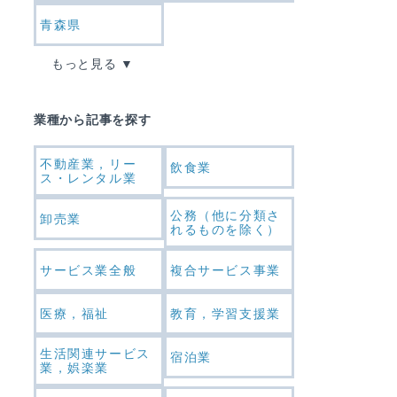
青森県
もっと見る
業種から記事を探す
不動産業，リー
飲食業
ス・レンタル業
公務（他に分類さ
卸売業
れるものを除く）
サービス業全般
複合サービス事業
医療，福祉
教育，学習支援業
生活関連サービス
宿泊業
業，娯楽業