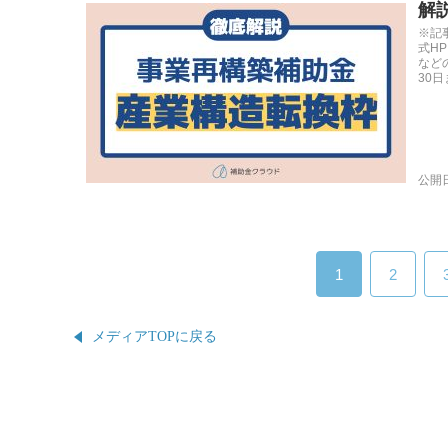
解
※記
式H
など
30日ま
公開日
1
2
メディアTOPに戻る