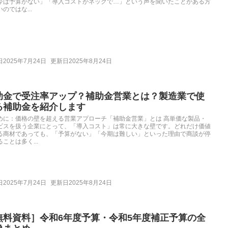
今は予算がない」「導入コストがネックで…」という声を聞いたことがある方
のではな...
2025年7月24日
更新日2025年8月24日
助金で受注率アップ？補助金営業とは？製造業で使
る補助金を紹介します
めに：価格の壁を超える営業アプローチ「補助金営業」とは 高単価な製品・
ビスを扱う企業にとって、「導入コスト」は常に大きな壁です。どれだけ価値
る商材であっても、「予算がない」「今期は難しい」といった理由で商談が停
ことは多く...
2025年7月24日
更新日2025年8月24日
無料資料］令和6年度予算・令和5年度補正予算の全