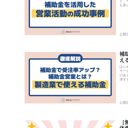
ど、
も多い
公開日
補
え
はじ
サー
のあ
滞する
公開日
［