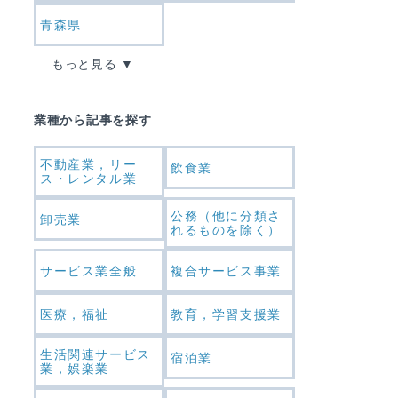
青森県
もっと見る
業種から記事を探す
不動産業，リー
飲食業
ス・レンタル業
公務（他に分類さ
卸売業
れるものを除く）
サービス業全般
複合サービス事業
医療，福祉
教育，学習支援業
生活関連サービス
宿泊業
業，娯楽業