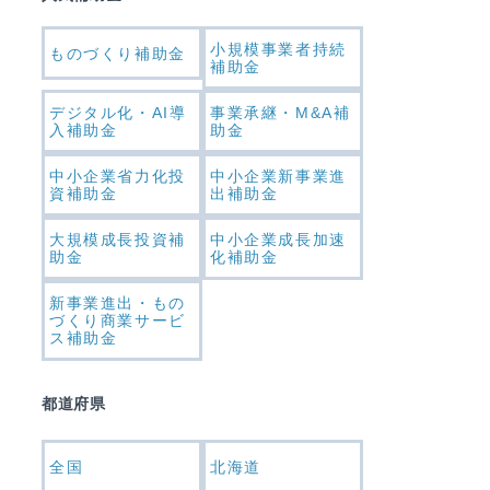
小規模事業者持続
ものづくり補助金
補助金
デジタル化・AI導
事業承継・M&A補
入補助金
助金
中小企業省力化投
中小企業新事業進
資補助金
出補助金
大規模成長投資補
中小企業成長加速
助金
化補助金
新事業進出・もの
づくり商業サービ
ス補助金
都道府県
全国
北海道