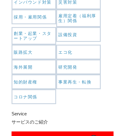
インバウンド対策
災害対策
雇用定着（福利厚
採用・雇用関係
生）関係
創業・起業・スタ
設備投資
ートアップ
販路拡大
エコ化
海外展開
研究開発
知的財産権
事業再生・転換
コロナ関係
Service
サービスのご紹介