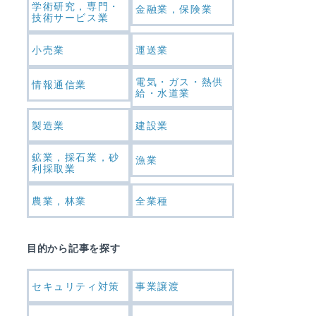
学術研究，専門・
金融業，保険業
技術サービス業
小売業
運送業
電気・ガス・熱供
情報通信業
給・水道業
製造業
建設業
鉱業，採石業，砂
漁業
利採取業
農業，林業
全業種
目的から記事を探す
セキュリティ対策
事業譲渡