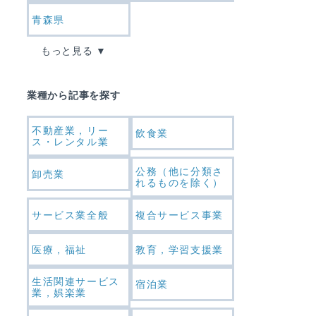
青森県
もっと見る
業種から記事を探す
不動産業，リー
飲食業
ス・レンタル業
公務（他に分類さ
卸売業
れるものを除く）
サービス業全般
複合サービス事業
医療，福祉
教育，学習支援業
生活関連サービス
宿泊業
業，娯楽業