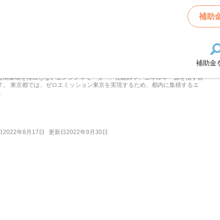
補助
支援金の一覧
ロエミッション東京の実現に向けた技術開発支援事
について解説！
補助金
エミッション（zero emission）とは、環境を汚染したり、気候を混乱させた
る廃棄物を排出しないエンジンやモーター、仕組みや、エネルギー源を指す言
す。 東京都では、ゼロエミッション東京を実現するため、都内に集積するエ
.
2022年8月17日
更新日2022年9月30日