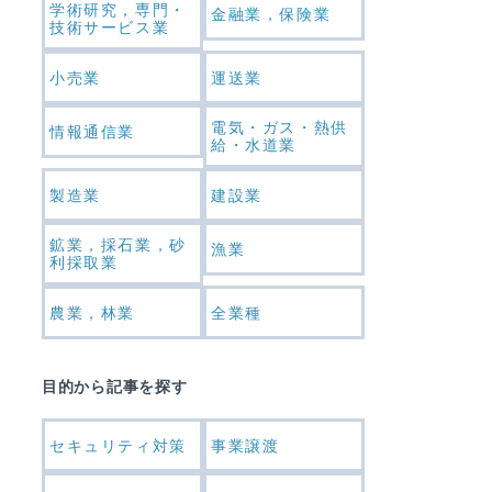
学術研究，専門・
金融業，保険業
技術サービス業
小売業
運送業
電気・ガス・熱供
情報通信業
給・水道業
製造業
建設業
鉱業，採石業，砂
漁業
利採取業
農業，林業
全業種
目的から記事を探す
セキュリティ対策
事業譲渡