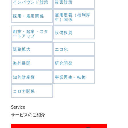
インバウンド対策
災害対策
雇用定着（福利厚
採用・雇用関係
生）関係
創業・起業・スタ
設備投資
ートアップ
販路拡大
エコ化
海外展開
研究開発
知的財産権
事業再生・転換
コロナ関係
Service
サービスのご紹介