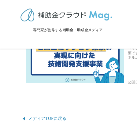
東久留米市の補助金・助成金・
ゼ
専門家が監修する補助金・助成金メディア
業
ゼロ
りす
葉で
ネル..
公開日
メディアTOPに戻る