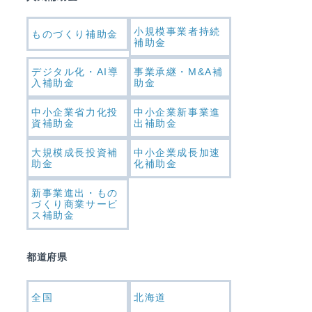
小規模事業者持続
ものづくり補助金
補助金
デジタル化・AI導
事業承継・M&A補
入補助金
助金
中小企業省力化投
中小企業新事業進
資補助金
出補助金
大規模成長投資補
中小企業成長加速
助金
化補助金
新事業進出・もの
づくり商業サービ
ス補助金
都道府県
全国
北海道