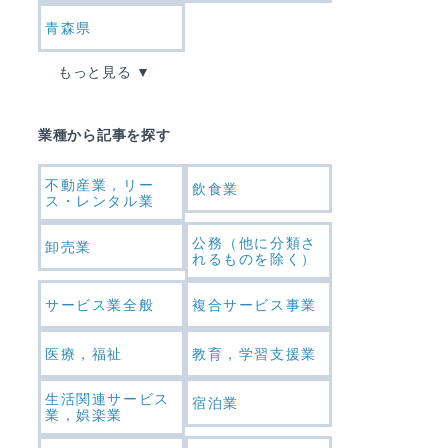
青森県
もっと見る
業種から記事を探す
不動産業，リー
飲食業
ス・レンタル業
公務（他に分類さ
卸売業
れるものを除く）
サービス業全般
複合サービス事業
医療，福祉
教育，学習支援業
生活関連サービス
宿泊業
業，娯楽業