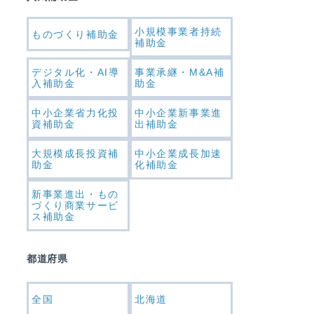
小規模事業者持続
ものづくり補助金
補助金
デジタル化・AI導
事業承継・M&A補
入補助金
助金
中小企業省力化投
中小企業新事業進
資補助金
出補助金
大規模成長投資補
中小企業成長加速
助金
化補助金
新事業進出・もの
づくり商業サービ
ス補助金
都道府県
全国
北海道