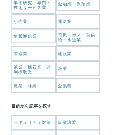
学術研究，専門・
金融業，保険業
技術サービス業
小売業
運送業
電気・ガス・熱供
情報通信業
給・水道業
製造業
建設業
鉱業，採石業，砂
漁業
利採取業
農業，林業
全業種
目的から記事を探す
セキュリティ対策
事業譲渡