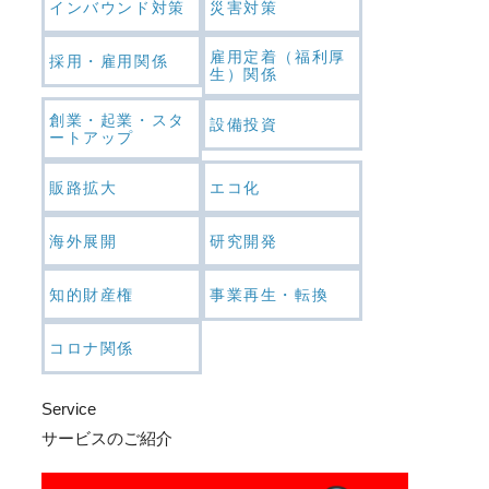
インバウンド対策
災害対策
雇用定着（福利厚
採用・雇用関係
生）関係
創業・起業・スタ
設備投資
ートアップ
販路拡大
エコ化
海外展開
研究開発
知的財産権
事業再生・転換
コロナ関係
Service
サービスのご紹介