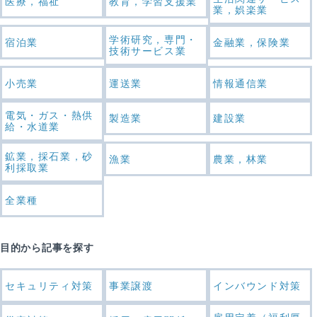
医療，福祉
教育，学習支援業
業，娯楽業
学術研究，専門・
宿泊業
金融業，保険業
技術サービス業
小売業
運送業
情報通信業
電気・ガス・熱供
製造業
建設業
給・水道業
鉱業，採石業，砂
漁業
農業，林業
利採取業
全業種
目的から記事を探す
セキュリティ対策
事業譲渡
インバウンド対策