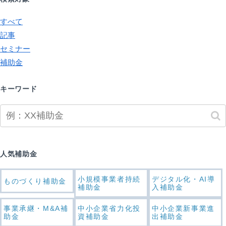
すべて
記事
セミナー
補助金
キーワード
人気補助金
小規模事業者持続
デジタル化・AI導
ものづくり補助金
補助金
入補助金
事業承継・M&A補
中小企業省力化投
中小企業新事業進
助金
資補助金
出補助金