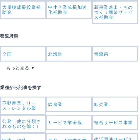
大規模成長投資補
中小企業成長加速
新事業進出・もの
助金
化補助金
づくり商業サービ
ス補助金
都道府県
全国
北海道
青森県
もっと見る
業種から記事を探す
不動産業，リー
飲食業
卸売業
ス・レンタル業
公務（他に分類さ
サービス業全般
複合サービス事業
れるものを除く）
生活関連サービス