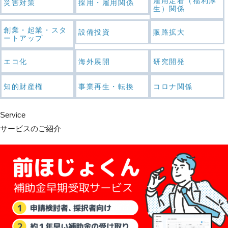
雇用定着（福利厚
災害対策
採用・雇用関係
生）関係
創業・起業・スタ
設備投資
販路拡大
ートアップ
エコ化
海外展開
研究開発
知的財産権
事業再生・転換
コロナ関係
Service
サービスのご紹介