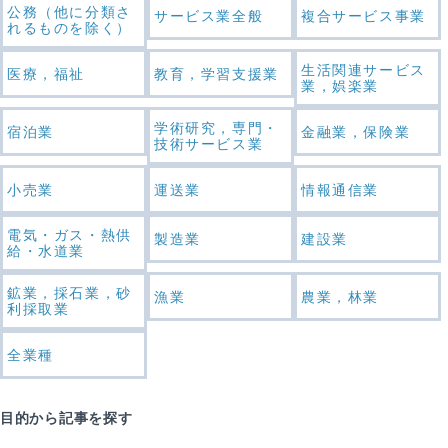
公務（他に分類さ
サービス業全般
複合サービス事業
れるものを除く）
生活関連サービス
医療，福祉
教育，学習支援業
業，娯楽業
学術研究，専門・
宿泊業
金融業，保険業
技術サービス業
小売業
運送業
情報通信業
電気・ガス・熱供
製造業
建設業
給・水道業
鉱業，採石業，砂
漁業
農業，林業
利採取業
全業種
目的から記事を探す