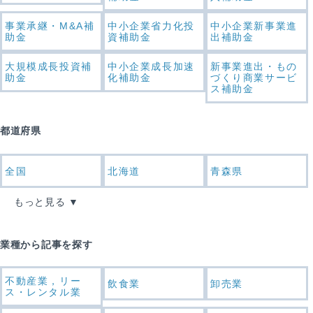
事業承継・M&A補
中小企業省力化投
中小企業新事業進
助金
資補助金
出補助金
大規模成長投資補
中小企業成長加速
新事業進出・もの
助金
化補助金
づくり商業サービ
ス補助金
都道府県
全国
北海道
青森県
もっと見る
業種から記事を探す
不動産業，リー
飲食業
卸売業
ス・レンタル業