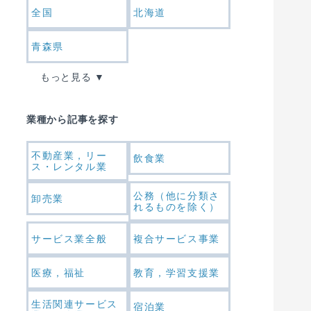
全国
北海道
青森県
もっと見る
業種から記事を探す
不動産業，リー
飲食業
ス・レンタル業
公務（他に分類さ
卸売業
れるものを除く）
サービス業全般
複合サービス事業
医療，福祉
教育，学習支援業
生活関連サービス
宿泊業