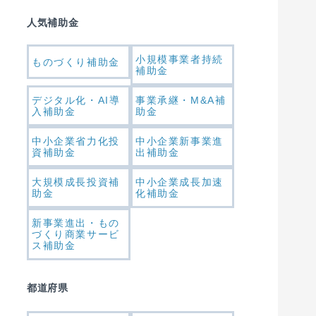
人気補助金
小規模事業者持続
ものづくり補助金
補助金
デジタル化・AI導
事業承継・M&A補
入補助金
助金
中小企業省力化投
中小企業新事業進
資補助金
出補助金
大規模成長投資補
中小企業成長加速
助金
化補助金
新事業進出・もの
づくり商業サービ
ス補助金
都道府県