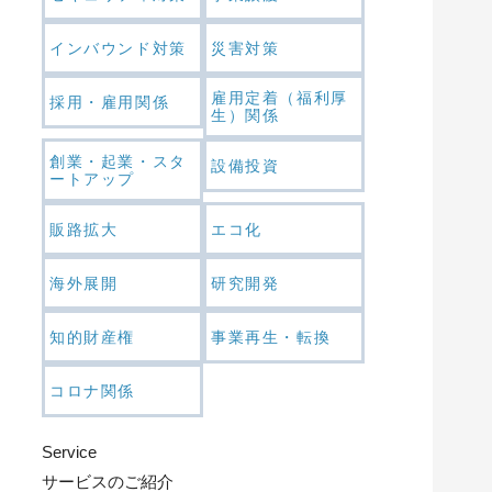
インバウンド対策
災害対策
雇用定着（福利厚
採用・雇用関係
生）関係
創業・起業・スタ
設備投資
ートアップ
販路拡大
エコ化
海外展開
研究開発
知的財産権
事業再生・転換
コロナ関係
Service
サービスのご紹介