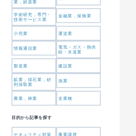
業，娯楽業
学術研究，専門・
金融業，保険業
技術サービス業
小売業
運送業
電気・ガス・熱供
情報通信業
給・水道業
製造業
建設業
鉱業，採石業，砂
漁業
利採取業
農業，林業
全業種
目的から記事を探す
セキュリティ対策
事業譲渡