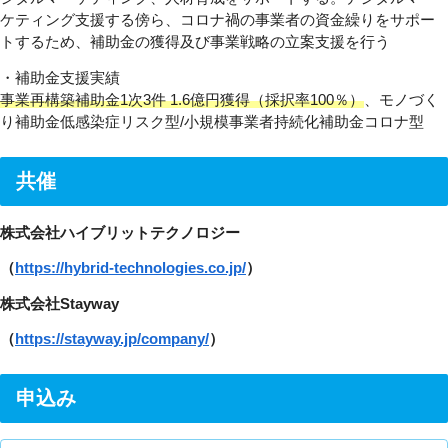
ケティング支援する傍ら、コロナ禍の事業者の資金繰りをサポー
トするため、補助金の獲得及び事業戦略の立案支援を行う
・補助金支援実績
事業再構築補助金1次3件 1.6億円獲得（採択率100％）
、モノづく
り補助金低感染症リスク型/小規模事業者持続化補助金コロナ型
共催
株式会社ハイブリットテクノロジー
（
https://hybrid-technologies.co.jp/
）
株式会社
Stayway
（
https://stayway.jp/company/
）
申込み