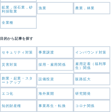
鉱業，採石業，砂
漁業
農業，林業
利採取業
全業種
目的から記事を探す
セキュリティ対策
事業譲渡
インバウンド対策
雇用定着（福利厚
災害対策
採用・雇用関係
生）関係
創業・起業・スタ
設備投資
販路拡大
ートアップ
エコ化
海外展開
研究開発
知的財産権
事業再生・転換
コロナ関係