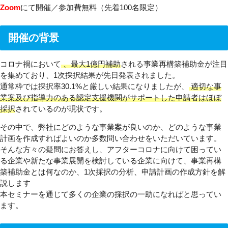
Zoom
にて開催／参加費無料（先着100名限定）
開催の背景
コロナ禍において
、最大1億円補助
される事業再構築補助金が注目
を集めており、1次採択結果が先日発表されました。
通常枠では採択率30.1%と厳しい結果になりましたが、
適切な事
業案及び指導力のある認定支援機関がサポートした申請者はほぼ
採択
されているのが現状です。
その中で、弊社にどのような事業案が良いのか、どのような事業
計画を作成すればよいのか多数問い合わせをいただいています。
そんな方々の疑問にお答えし、アフターコロナに向けて困ってい
る企業や新たな事業展開を検討している企業に向けて、事業再構
築補助金とは何なのか、1次採択の分析、申請計画の作成方針を解
説します
本セミナーを通じて多くの企業の採択の一助になればと思ってい
ます。