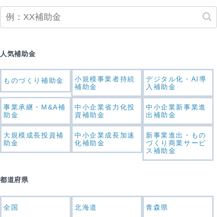
人気補助金
小規模事業者持続
デジタル化・AI導
ものづくり補助金
補助金
入補助金
事業承継・M&A補
中小企業省力化投
中小企業新事業進
助金
資補助金
出補助金
大規模成長投資補
中小企業成長加速
新事業進出・もの
助金
化補助金
づくり商業サービ
ス補助金
都道府県
全国
北海道
青森県