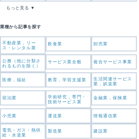
もっと見る
業種から記事を探す
不動産業，リー
飲食業
卸売業
ス・レンタル業
公務（他に分類さ
サービス業全般
複合サービス事業
れるものを除く）
生活関連サービス
医療，福祉
教育，学習支援業
業，娯楽業
学術研究，専門・
宿泊業
金融業，保険業
技術サービス業
小売業
運送業
情報通信業
電気・ガス・熱供
製造業
建設業
給・水道業