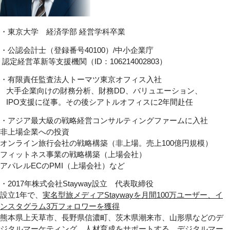
・東京大学 経済学部 経営学科卒業
・公認会計士（登録番号40100）/中小企業庁
認定経営革新等支援機関（ID：106214002803）
・有限責任監査法人トーマツ東京オフィス入社
大手企業向けの財務分析、財務DD、バリュエーション、
IPO支援に従事。その後シアトルオフィスに2年間赴任
・アジア最大級の戦略経営コンサルティングファームに入社
非上場企業への投資
オンライン旅行会社の戦略構築（非上場。売上100億円規模）
フィットネス事業の戦略構築（上場会社）
アパレルECのPMI（上場会社）など
・2017年株式会社Stayway設立 代表取締役
設立1年で、
実名型旅メディア
Stayway
を月間
100
万ユーザー、イ
ンスタグラム
3
万フォ
ロワーを獲得
熊本県上天草市、長野県信濃町、茨木県潮来市、山形県などのデ
ジタルマーケティング、人材育成をサポートする。デジタルマー