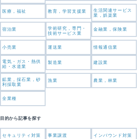
生活関連サービス
医療，福祉
教育，学習支援業
業，娯楽業
学術研究，専門・
宿泊業
金融業，保険業
技術サービス業
小売業
運送業
情報通信業
電気・ガス・熱供
製造業
建設業
給・水道業
鉱業，採石業，砂
漁業
農業，林業
利採取業
全業種
目的から記事を探す
セキュリティ対策
事業譲渡
インバウンド対策