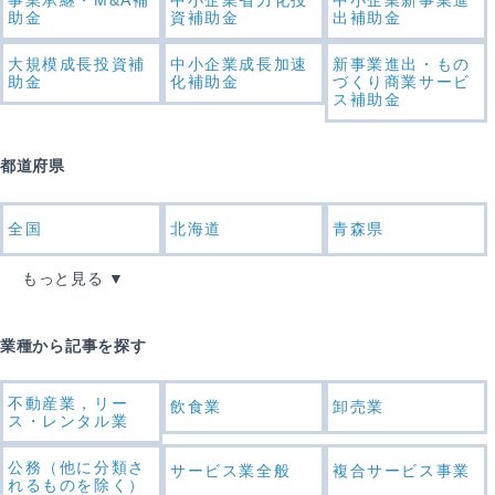
助金
資補助金
出補助金
大規模成長投資補
中小企業成長加速
新事業進出・もの
助金
化補助金
づくり商業サービ
ス補助金
都道府県
全国
北海道
青森県
もっと見る
業種から記事を探す
不動産業，リー
飲食業
卸売業
ス・レンタル業
公務（他に分類さ
サービス業全般
複合サービス事業
れるものを除く）