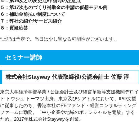
４：第16次との変更点/申請時の注意点
５：第17次ものづくり補助金の申請の仮想モデル例
６：補助金前払い制度について
７：弊社の紹介/サービス紹介
８：質疑応答
*上記は予定で、当日は少し異なる可能性がございます。
セミナー講師
株式会社Stayway 代表取締役/公認会計士 佐藤 淳
東京大学経済学部卒業 / 公認会計士及び経営革新等支援機関デロイ
ト トウシュ トーマツ出身。東京及びシアトルにおいて、IPO支援
に従事したのち、香港本社のPEファンド・経営コンサルティング
ファームに勤務。「中小企業や地域のポテンシャルを開放」する
ため、2017年株式会社Staywayを創業。