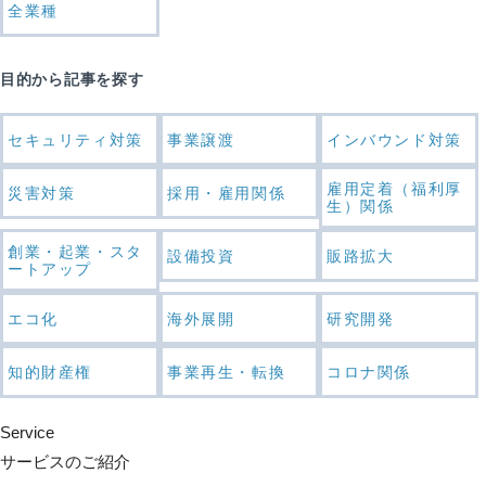
全業種
目的から記事を探す
セキュリティ対策
事業譲渡
インバウンド対策
雇用定着（福利厚
災害対策
採用・雇用関係
生）関係
創業・起業・スタ
設備投資
販路拡大
ートアップ
エコ化
海外展開
研究開発
知的財産権
事業再生・転換
コロナ関係
Service
サービスのご紹介