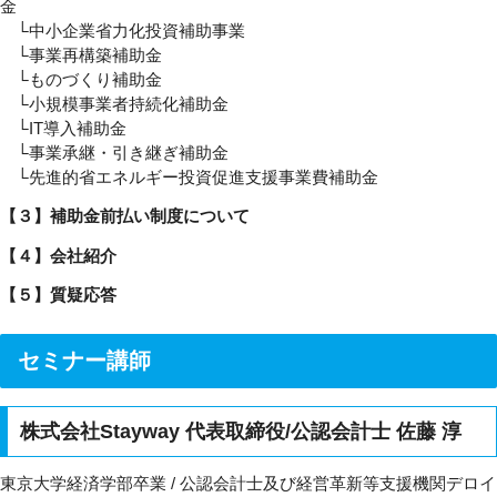
金
└中小企業省力化投資補助事業
└事業再構築補助金
└ものづくり補助金
└小規模事業者持続化補助金
└IT導入補助金
└事業承継・引き継ぎ補助金
└先進的省エネルギー投資促進支援事業費補助金
【３】補助金前払い制度について
【４】会社紹介
【５】質疑応答
セミナー講師
株式会社Stayway 代表取締役/公認会計士 佐藤 淳
東京大学経済学部卒業 / 公認会計士及び経営革新等支援機関デロイ