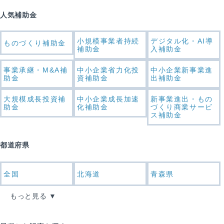
人気補助金
小規模事業者持続
デジタル化・AI導
ものづくり補助金
補助金
入補助金
事業承継・M&A補
中小企業省力化投
中小企業新事業進
助金
資補助金
出補助金
大規模成長投資補
中小企業成長加速
新事業進出・もの
助金
化補助金
づくり商業サービ
ス補助金
都道府県
全国
北海道
青森県
もっと見る