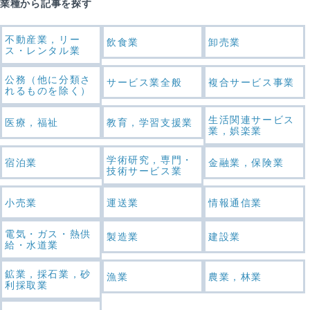
業種から記事を探す
不動産業，リー
飲食業
卸売業
ス・レンタル業
公務（他に分類さ
サービス業全般
複合サービス事業
れるものを除く）
生活関連サービス
医療，福祉
教育，学習支援業
業，娯楽業
学術研究，専門・
宿泊業
金融業，保険業
技術サービス業
小売業
運送業
情報通信業
電気・ガス・熱供
製造業
建設業
給・水道業
鉱業，採石業，砂
漁業
農業，林業
利採取業