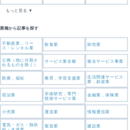
もっと見る
業種から記事を探す
不動産業，リー
飲食業
卸売業
ス・レンタル業
公務（他に分類さ
サービス業全般
複合サービス事業
れるものを除く）
生活関連サービス
医療，福祉
教育，学習支援業
業，娯楽業
学術研究，専門・
宿泊業
金融業，保険業
技術サービス業
小売業
運送業
情報通信業
電気・ガス・熱供
製造業
建設業
給・水道業