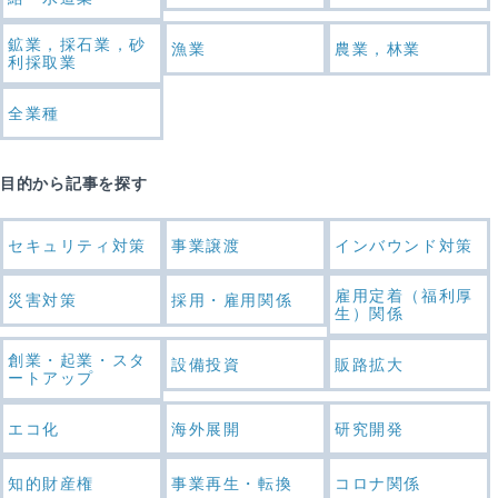
鉱業，採石業，砂
漁業
農業，林業
利採取業
全業種
目的から記事を探す
セキュリティ対策
事業譲渡
インバウンド対策
雇用定着（福利厚
災害対策
採用・雇用関係
生）関係
創業・起業・スタ
設備投資
販路拡大
ートアップ
エコ化
海外展開
研究開発
知的財産権
事業再生・転換
コロナ関係