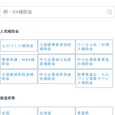
人気補助金
小規模事業者持続
デジタル化・AI導
ものづくり補助金
補助金
入補助金
事業承継・M&A補
中小企業省力化投
中小企業新事業進
助金
資補助金
出補助金
大規模成長投資補
中小企業成長加速
新事業進出・もの
助金
化補助金
づくり商業サービ
ス補助金
都道府県
全国
北海道
青森県