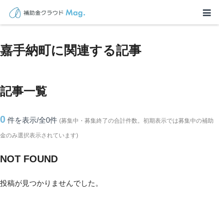
TOP
>
補助金・助成金詳細
>
沖縄県
>
嘉手納町に関連する記事
嘉手納町に関連する記事
記事一覧
0
件を表示/全0
件
(募集中・募集終了の合計件数。初期表示では募集中の補助
金のみ選択表示されています)
NOT FOUND
投稿が見つかりませんでした。