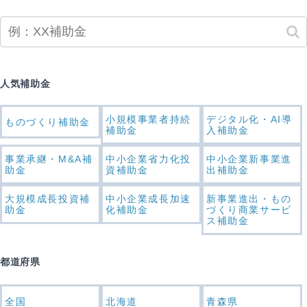
人気補助金
小規模事業者持続
デジタル化・AI導
ものづくり補助金
補助金
入補助金
事業承継・M&A補
中小企業省力化投
中小企業新事業進
助金
資補助金
出補助金
大規模成長投資補
中小企業成長加速
新事業進出・もの
助金
化補助金
づくり商業サービ
ス補助金
都道府県
全国
北海道
青森県