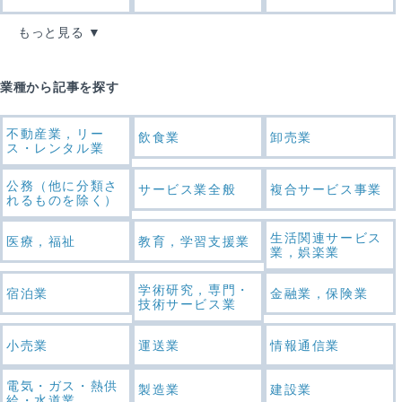
もっと見る
業種から記事を探す
不動産業，リー
飲食業
卸売業
ス・レンタル業
公務（他に分類さ
サービス業全般
複合サービス事業
れるものを除く）
生活関連サービス
医療，福祉
教育，学習支援業
業，娯楽業
学術研究，専門・
宿泊業
金融業，保険業
技術サービス業
小売業
運送業
情報通信業
電気・ガス・熱供
製造業
建設業
給・水道業