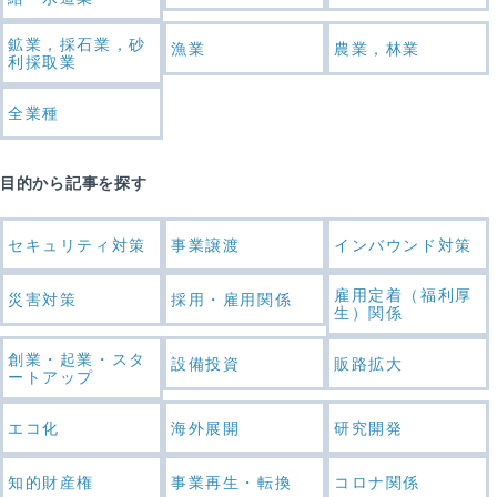
鉱業，採石業，砂
漁業
農業，林業
利採取業
全業種
目的から記事を探す
セキュリティ対策
事業譲渡
インバウンド対策
雇用定着（福利厚
災害対策
採用・雇用関係
生）関係
創業・起業・スタ
設備投資
販路拡大
ートアップ
エコ化
海外展開
研究開発
知的財産権
事業再生・転換
コロナ関係