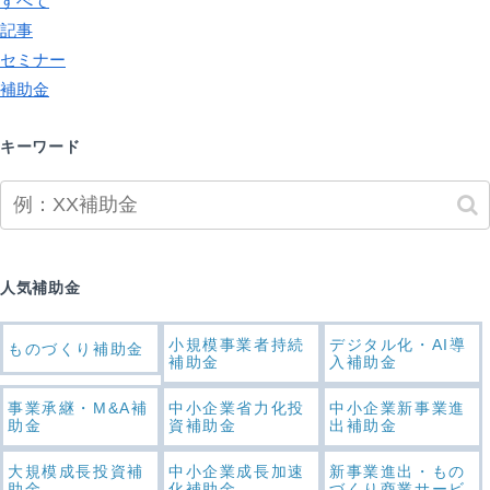
すべて
記事
セミナー
補助金
キーワード
人気補助金
小規模事業者持続
デジタル化・AI導
ものづくり補助金
補助金
入補助金
事業承継・M&A補
中小企業省力化投
中小企業新事業進
助金
資補助金
出補助金
大規模成長投資補
中小企業成長加速
新事業進出・もの
助金
化補助金
づくり商業サービ