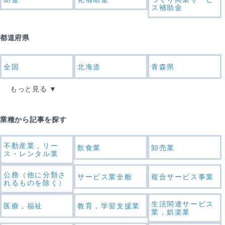
ス補助金
都道府県
全国
北海道
青森県
もっと見る
業種から記事を探す
不動産業，リー
飲食業
卸売業
ス・レンタル業
公務（他に分類さ
サービス業全般
複合サービス事業
れるものを除く）
生活関連サービス
医療，福祉
教育，学習支援業
業，娯楽業