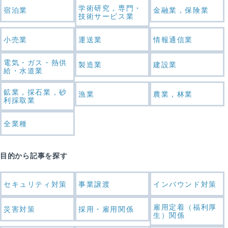
学術研究，専門・
宿泊業
金融業，保険業
技術サービス業
小売業
運送業
情報通信業
電気・ガス・熱供
製造業
建設業
給・水道業
鉱業，採石業，砂
漁業
農業，林業
利採取業
全業種
目的から記事を探す
セキュリティ対策
事業譲渡
インバウンド対策
雇用定着（福利厚
災害対策
採用・雇用関係
生）関係