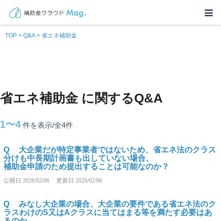
TOP
>
Q&A
>
省エネ補助金
省エネ補助金 に関するQ&A
1〜4
件を表示/全4
件
Q
大企業だが特定事業者ではないため、省エネ法のクラス
分けも中長期計画書も出していない場合、
補助金申請のため提出することは可能なのか？
公開日
2026/02/06
更新日
2026/02/06
Q
みなし大企業の場合、大企業の要件である省エネ法のク
ラスわけのS又はAクラスに当てはまる等を満たす必要はあ
るのか