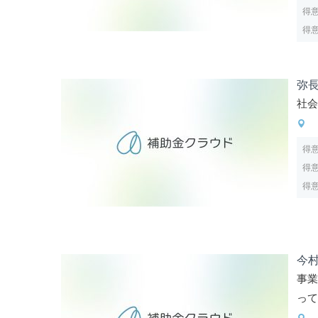
得
得
弥
社
得
得
得
今
事
っ