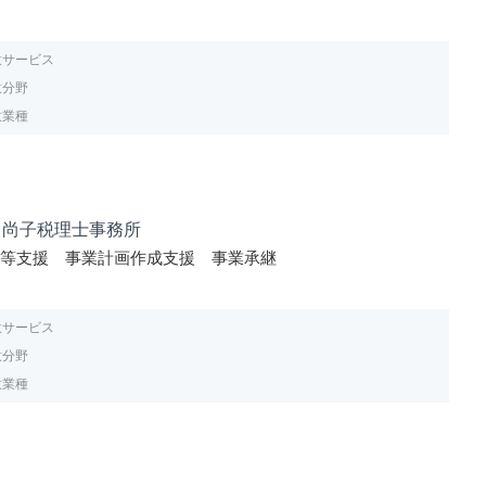
意サービス
意分野
意業種
田尚子税理士事務所
業等支援 事業計画作成支援 事業承継
意サービス
意分野
意業種