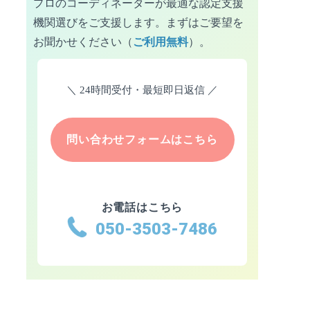
プロのコーディネーターが最適な認定支援
岐阜県
静岡県
機関選びをご支援します。
まずはご要望を
愛知県
三重県
お聞かせください（
ご利用無料
）。
＼
24時間受付・最短即日返信
／
東海
滋賀県
京都府
問い合わせフォームはこちら
大阪府
兵庫県
奈良県
和歌山県
お電話はこちら
050-3503-7486
中国・四国
鳥取県
岡山県
広島県
徳島県