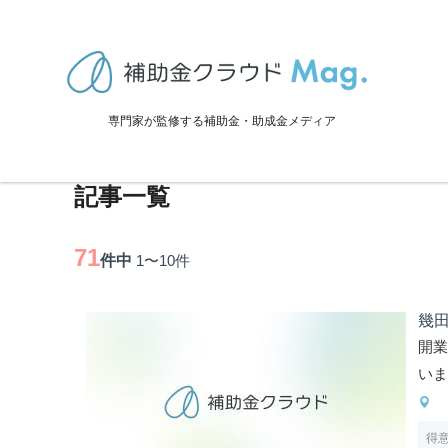
TOP
>
士業を探す
>
長崎県に関連する記事
長崎県の認定支援機関を探す
専門家が監修する補助金・助成金メディア
記事一覧
71
件中
1〜10
件
幾
開
い
得