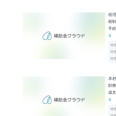
税
税制
手
得
得
得
本
財
成
得
得