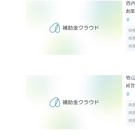
西
創
得
得
得
牧
経
得
得
得