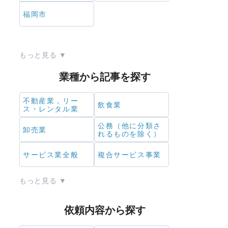
福岡市
北海道・東北
業種から記事を探す
北海道
青森県
岩手県
不動産業，リー
宮城県
飲食業
ス・レンタル業
秋田県
山形県
公務（他に分類さ
卸売業
れるものを除く）
福島県
サービス業全般
複合サービス事業
もっと見る ▼
関東
依頼内容から探す
茨城県
栃木県