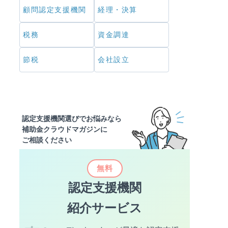
群馬県
埼玉県
顧問認定支援機関
経理・決算
千葉県
東京都
税務
資金調達
神奈川県
節税
会社設立
北陸・甲信越
認定支援機関選びでお悩みなら
新潟県
富山県
補助金クラウドマガジンに
ご相談ください
石川県
福井県
無料
山梨県
長野県
認定支援機関
紹介サービス
北陸・甲信越