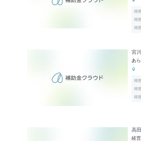
得
得
得
宮
あ
得
得
得
高
経