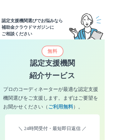
北陸・甲信越
新潟県
富山県
石川県
認定支援機関選びでお悩みなら
補助金クラウドマガジンに
福井県
山梨県
長野県
ご相談ください
無料
北陸・甲信越
認定支援機関
岐阜県
静岡県
愛知県
紹介サービス
三重県
プロのコーディネーターが最適な認定支援
機関選びをご支援します。
まずはご要望を
お聞かせください（
ご利用無料
）。
東海
滋賀県
京都府
大阪府
＼
24時間受付・最短即日返信
／