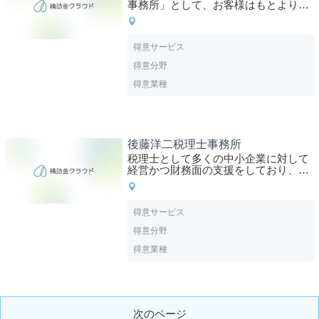
事務所」として、お客様はもとより、
事務所内や専門家とも協調し、向かい
合って話をしていくよう努めておりま
す。特に金融機関との連携は重視して
得意サービス
おり、様々な形でのサポートが可能で
ある事務所だと考えております。
得意分野
得意業種
後藤洋二税理士事務所
税理士として多くの中小企業に対して
経営かつ財務面の支援をしており、業
績改善や財務改善に成功している。
得意サービス
得意分野
得意業種
次のページ