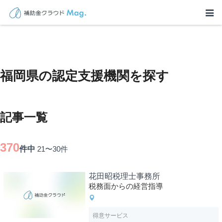
TOP
>
士業を探す
>
福岡県に関連する記事
福岡県の認定支援機関を探す
記事一覧
370
件中
21〜30
件
花田昭税理士事務所
税務面からの経営指導
得意サービス