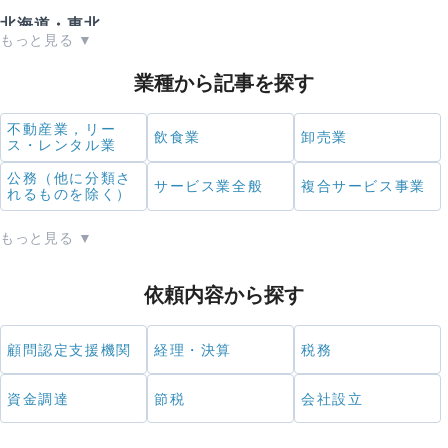
北海道・東北
北海道
青森県
岩手県
業種から記事を探す
宮城県
秋田県
山形県
不動産業，リー
飲食業
卸売業
ス・レンタル業
福島県
公務（他に分類さ
サービス業全般
複合サービス事業
れるものを除く）
もっと見る ▼
関東
茨城県
栃木県
群馬県
依頼内容から探す
埼玉県
千葉県
東京都
顧問認定支援機関
経理・決算
税務
神奈川県
資金調達
節税
会社設立