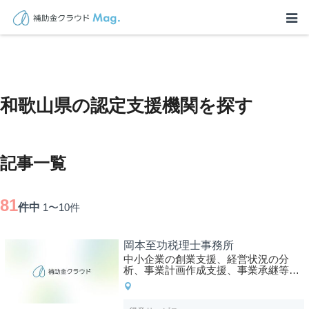
TOP
>
士業を探す
>
和歌山県に関連する記事
和歌山県の認定支援機関を探す
記事一覧
81
件中
1〜10
件
岡本至功税理士事務所
中小企業の創業支援、経営状況の分
析、事業計画作成支援、事業承継等の
得意としております