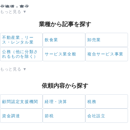
北海道・東北
北海道
青森県
岩手県
業種から記事を探す
宮城県
秋田県
山形県
不動産業，リー
飲食業
卸売業
ス・レンタル業
福島県
公務（他に分類さ
サービス業全般
複合サービス事業
れるものを除く）
もっと見る ▼
関東
茨城県
栃木県
群馬県
依頼内容から探す
埼玉県
千葉県
東京都
顧問認定支援機関
経理・決算
税務
神奈川県
資金調達
節税
会社設立