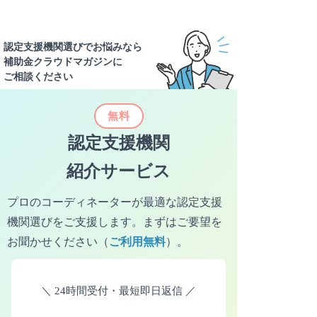
北陸・甲信越
新潟県
富山県
石川県
認定支援機関選びでお悩みなら
補助金クラウドマガジンに
福井県
山梨県
長野県
ご相談ください
無料
北陸・甲信越
認定支援機関
岐阜県
静岡県
愛知県
紹介サービス
三重県
プロのコーディネーターが最適な認定支援
機関選びをご支援します。
まずはご要望を
お聞かせください（
ご利用無料
）。
東海
滋賀県
京都府
大阪府
＼
24時間受付・最短即日返信
／