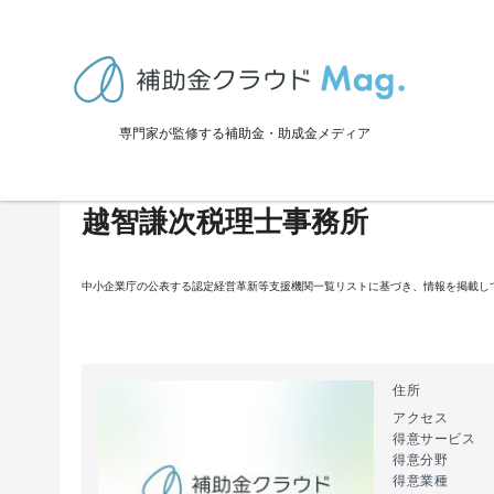
TOP
>
士業を探す
>
愛媛県
>
越智謙次税理士事務所
専門家が監修する補助金・助成金メディア
越智謙次税理士事務所
中小企業庁の公表する認定経営革新等支援機関一覧リストに基づき、情報を掲載し
住所
アクセス
得意サービス
得意分野
得意業種