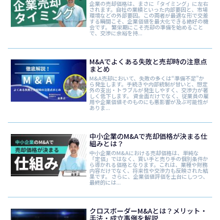
企業の売却価格は、まさに「タイミング」に左右
されます。自社の業績といった内部要因と、市場
環境などの外部要因。この両者が最適な形で交差
する瞬間こそ、企業価値を最大化できる絶好の機
会です。 繁栄期にこそ売却の準備を始めること
で、交渉に余裕を持...
M&Aでよくある失敗と売却時の注意点
まとめ
M&A売却において、失敗の多くは“準備不足”か
ら発生します。手続きや内部統制が甘いと、想定
外の支出・トラブルが発生しやすく、交渉力が著
しく低下します。 資金面だけでなく、従業員の雇
用や企業価値そのものにも悪影響が及ぶ可能性が
ありま...
中小企業のM&Aで売却価格が決まる仕
組みとは？
中小企業のM&Aにおける売却価格は、単純な
「定価」ではなく、買い手と売り手の個別条件か
ら導かれる価格となります。これは、業種や財務
内容だけでなく、将来性や交渉力も反映された結
果です。 さらに、企業価値評価を土台にしつつ、
最終的には...
クロスボーダーM&Aとは？メリット・
手法・成立事例を解説