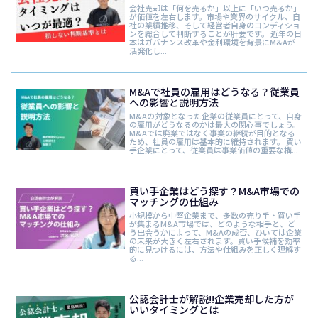
会社売却は「何を売るか」以上に「いつ売るか」
が価値を左右します。市場や業界のサイクル、自
社の業績推移、そして経営者自身のコンディショ
ンを総合して判断することが肝要です。 近年の日
本はガバナンス改革や金利環境を背景にM&Aが
活発化し...
M&Aで社員の雇用はどうなる？従業員
への影響と説明方法
M&Aの対象となった企業の従業員にとって、自身
の雇用がどうなるのかは最大の関心事でしょう。
M&Aでは廃業ではなく事業の継続が目的となる
ため、社員の雇用は基本的に維持されます。 買い
手企業にとって、従業員は事業価値の重要な構...
買い手企業はどう探す？M&A市場での
マッチングの仕組み
小規模から中堅企業まで、多数の売り手・買い手
が集まるM&A市場では、どのような相手と、ど
う出会うかによって、M&Aの成否、ひいては企業
の未来が大きく左右されます。買い手候補を効率
的に見つけるには、方法や仕組みを正しく理解す
る...
公認会計士が解説!!企業売却した方が
いいタイミングとは