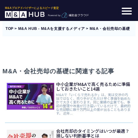
M&Aプロアドバイザーによるスピード査定
TOP
>
M&A HUB - M&Aを支援するメディア
>
M&A・会社売却の基礎
M&A・会社売却の基礎に関連する記事
中小企業がM&Aで高く売るために準備
しておきたいこと14選
M&Aで「いくらで売れるか」は、実は交渉の巧
拙ではなく、売り手がどれだけ早く準備を始めた
かで大きく変わります。同じ業績の企業でも、事
前の整理や改善が行き届いているだけで、最終的
な売却額に数千万円以上の差が出ることもありま
す。 近年...
会社売却のタイミングはいつが最適？
損しない判断基準とは