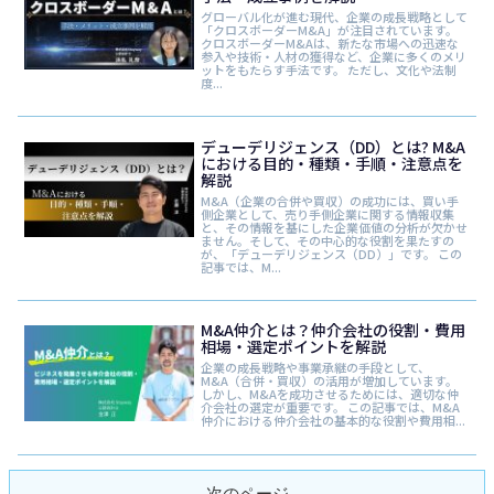
グローバル化が進む現代、企業の成長戦略として
「クロスボーダーM&A」が注目されています。
クロスボーダーM&Aは、新たな市場への迅速な
参入や技術・人材の獲得など、企業に多くのメリ
ットをもたらす手法です。 ただし、文化や法制
度...
デューデリジェンス（DD）とは? M&A
における目的・種類・手順・注意点を
解説
M&A（企業の合併や買収）の成功には、買い手
側企業として、売り手側企業に関する情報収集
と、その情報を基にした企業価値の分析が欠かせ
ません。そして、その中心的な役割を果たすの
が、「デューデリジェンス（DD）」です。 この
記事では、M...
M&A仲介とは？仲介会社の役割・費用
相場・選定ポイントを解説
企業の成長戦略や事業承継の手段として、
M&A（合併・買収）の活用が増加しています。
しかし、M&Aを成功させるためには、適切な仲
介会社の選定が重要です。 この記事では、M&A
仲介における仲介会社の基本的な役割や費用相...
次のページ