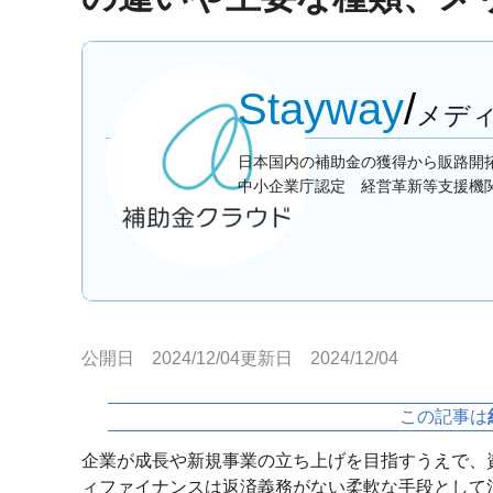
Stayway
/
メデ
日本国内の補助金の獲得から販路開
中小企業庁認定 経営革新等支援機
公開日 2024/12/04
更新日 2024/12/04
この記事は
企業が成長や新規事業の立ち上げを目指すうえで、
ィファイナンスは返済義務がない柔軟な手段として