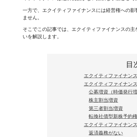
一方で、エクイティファイナンスには経営権への影
ません。
そこでこの記事では、エクイティファイナンスの主
いを解説します。
目
エクイティファイナン
エクイティファイナン
公募増資（時価発行
株主割当増資
第三者割当増資
転換社債型新株予約権
エクイティファイナン
返済義務がない