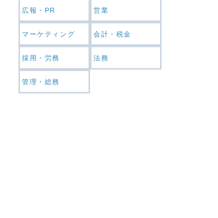
広報・PR
営業
マーケティング
会計・税金
採用・労務
法務
管理・総務