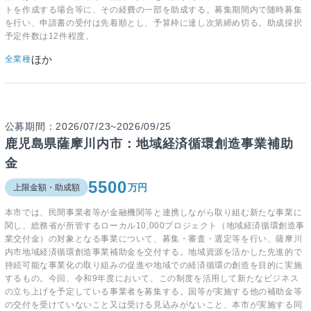
トを作成する場合等に、その経費の一部を助成する。募集期間内で随時募集
を行い、申請書の受付は先着順とし、予算枠に達し次第締め切る。助成採択
予定件数は12件程度。
ほか
全業種
公募期間：2026/07/23~2026/09/25
鹿児島県薩摩川内市：地域経済循環創造事業補助
金
5500
万円
上限金額・助成額
本市では、民間事業者等が金融機関等と連携しながら取り組む新たな事業に
関し、総務省が所管するローカル10,000プロジェクト（地域経済循環創造事
業交付金）の対象となる事業について、募集・審査・選定等を行い、薩摩川
内市地域経済循環創造事業補助金を交付する。地域資源を活かした先進的で
持続可能な事業化の取り組みの促進や地域での経済循環の創造を目的に実施
するもの。今回、令和9年度において、この制度を活用して新たなビジネス
の立ち上げを予定している事業者を募集する。国等が実施する他の補助金等
の交付を受けていないこと又は受ける見込みがないこと、本市が実施する同