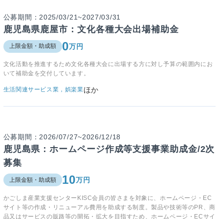
公募期間：2025/03/21~2027/03/31
鹿児島県鹿屋市：文化各種大会出場補助金
0
万円
上限金額・助成額
文化活動を推進するため文化各種大会に出場する方に対し予算の範囲内にお
いて補助金を交付しています。
ほか
生活関連サービス業，娯楽業
公募期間：2026/07/27~2026/12/18
鹿児島県：ホームページ作成等支援事業助成金/2次
募集
10
万円
上限金額・助成額
かごしま産業支援センターKISC会員の皆さまを対象に、ホームページ・EC
サイト等の作成・リニューアル費用を助成する制度。製品や技術等のPR、商
品又はサービスの販路等の開拓・拡大を目指すため、ホームページ・ECサイ