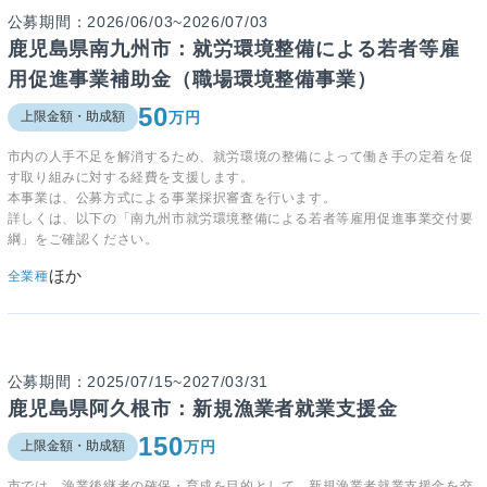
公募期間：2026/06/03~2026/07/03
鹿児島県南九州市：就労環境整備による若者等雇
用促進事業補助金（職場環境整備事業）
50
万円
上限金額・助成額
市内の人手不足を解消するため、就労環境の整備によって働き手の定着を促
す取り組みに対する経費を支援します。
本事業は、公募方式による事業採択審査を行います。
詳しくは、以下の「南九州市就労環境整備による若者等雇用促進事業交付要
綱」をご確認ください。
ほか
全業種
公募期間：2025/07/15~2027/03/31
鹿児島県阿久根市：新規漁業者就業支援金
150
万円
上限金額・助成額
市では、漁業後継者の確保・育成を目的として、新規漁業者就業支援金を交