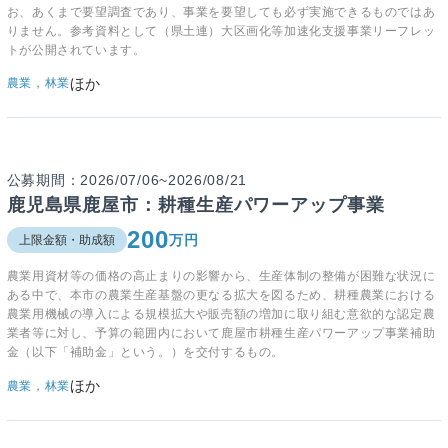
お、あくまで要望調査であり、事業を要望しても必ず実施できるものではあ
りません。参考資料として（県土連）大区画化等加速化支援事業リーフレッ
トが公開されています。
ほか
農業，林業
公募期間：2026/07/06~2026/08/21
鹿児島県鹿屋市：耕種生産パワーアップ事業
200
万円
上限金額・助成額
農業用資材等の価格の高止まりの影響から、生産体制の整備が困難な状況に
ある中で、本市の農業生産基盤の更なる拡大を図るため、耕種農業における
農業用機械の導入による規模拡大や販売額の増加に取り組む意欲的な認定農
業者等に対し、予算の範囲内において鹿屋市耕種生産パワーアップ事業補助
金（以下「補助金」という。）を交付するもの。
ほか
農業，林業