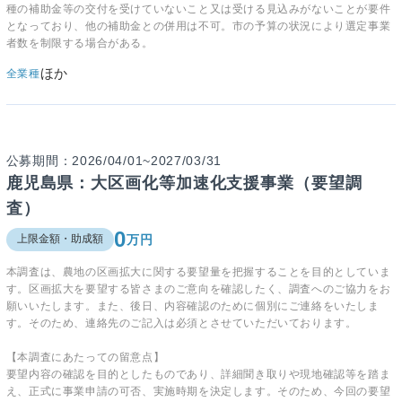
種の補助金等の交付を受けていないこと又は受ける見込みがないことが要件
となっており、他の補助金との併用は不可。市の予算の状況により選定事業
者数を制限する場合がある。
ほか
全業種
公募期間：2026/04/01~2027/03/31
鹿児島県：大区画化等加速化支援事業（要望調
査）
0
万円
上限金額・助成額
本調査は、農地の区画拡大に関する要望量を把握することを目的としていま
す。区画拡大を要望する皆さまのご意向を確認したく、調査へのご協力をお
願いいたします。また、後日、内容確認のために個別にご連絡をいたしま
す。そのため、連絡先のご記入は必須とさせていただいております。
【本調査にあたっての留意点】
要望内容の確認を目的としたものであり、詳細聞き取りや現地確認等を踏ま
え、正式に事業申請の可否、実施時期を決定します。そのため、今回の要望