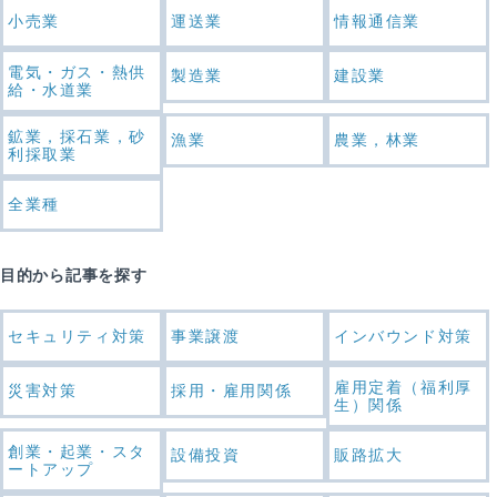
小売業
運送業
情報通信業
電気・ガス・熱供
製造業
建設業
給・水道業
鉱業，採石業，砂
漁業
農業，林業
利採取業
全業種
目的から記事を探す
セキュリティ対策
事業譲渡
インバウンド対策
雇用定着（福利厚
災害対策
採用・雇用関係
生）関係
創業・起業・スタ
設備投資
販路拡大
ートアップ