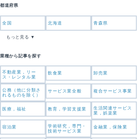
都道府県
全国
北海道
青森県
もっと見る
業種から記事を探す
不動産業，リー
飲食業
卸売業
ス・レンタル業
公務（他に分類さ
サービス業全般
複合サービス事業
れるものを除く）
生活関連サービス
医療，福祉
教育，学習支援業
業，娯楽業
学術研究，専門・
宿泊業
金融業，保険業
技術サービス業