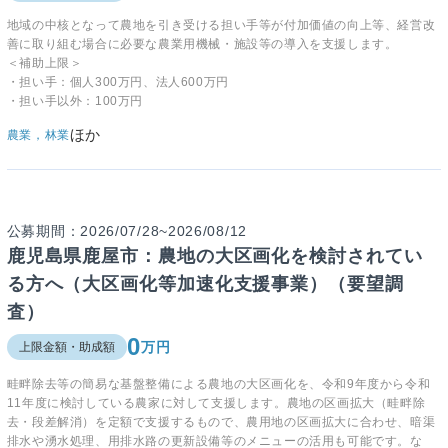
地域の中核となって農地を引き受ける担い手等が付加価値の向上等、経営改
善に取り組む場合に必要な農業用機械・施設等の導入を支援します。
＜補助上限＞
・担い手：個人300万円、法人600万円
・担い手以外：100万円
ほか
農業，林業
公募期間：2026/07/28~2026/08/12
鹿児島県鹿屋市：農地の大区画化を検討されてい
る方へ（大区画化等加速化支援事業）（要望調
査）
0
万円
上限金額・助成額
畦畔除去等の簡易な基盤整備による農地の大区画化を、令和9年度から令和
11年度に検討している農家に対して支援します。農地の区画拡大（畦畔除
去・段差解消）を定額で支援するもので、農用地の区画拡大に合わせ、暗渠
排水や湧水処理、用排水路の更新設備等のメニューの活用も可能です。な