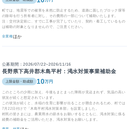
町では、地震等での被害を未然に防止するため、道路に面したブロック塀等
の除却を行う所有者に対し、その費用の一部について補助いたします。
注：交付決定前に、すでに工事が完了していたり、契約・着工しているもの
は補助の対象となりませんので、ご注意ください。
ほか
全業種
公募期間：2026/07/22~2026/11/16
長野県下高井郡木島平村：渇水対策事業補助金
10
万円
上限金額・助成額
このところの少雨に加え、今後もまとまった降雨が見込まれず、気温の高い
状況が続くと想定されています。
この状況が続くと、水稲の生育に影響が出ることが懸念されるため、村では
7月22日付けで「木島平村渇水対策本部」を設置しました。
村民の皆さまには、農業用水の節水をお願いするとともに、渇水対策に係る
経費の補助金をご活用いただき、渇水対策をお願いします。