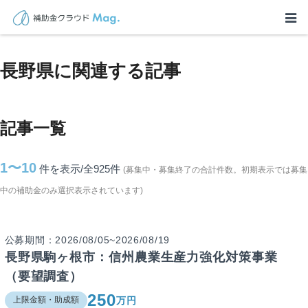
TOP
>
補助金・助成金詳細
>
長野県に関連する記事
長野県に関連する記事
記事一覧
1〜10
件を表示/全925
件
(募集中・募集終了の合計件数。初期表示では募集
中の補助金のみ選択表示されています)
公募期間：2026/08/05~2026/08/19
長野県駒ヶ根市：信州農業生産力強化対策事業
（要望調査）
250
万円
上限金額・助成額