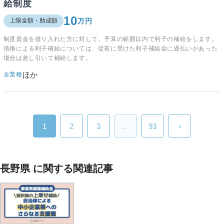
給制度
10
万円
上限金額・助成額
制度資金を借り入れた方に対して、予算の範囲以内で利子の補給をします。
借換による利子補給については、従前に受けた利子補給金に過払いがあった
場合は差し引いて補給します。
ほか
全業種
1
2
3
…
93
長野県 に関する関連記事