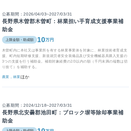
公募期間：2026/04/03~2027/03/31
長野県木曽郡木曽町：林業担い手育成支援事業補
助金
10
万円
上限金額・助成額
木曽町内に本社又は事業所を有する林業事業体を対象に、林業技術者育成支
援、町内短期研修支援、新規就労者安全装備品及び安全機械器具購入支援の
3つの支援を行う補助金。補助対象経費の2/3以内の額（千円未満の端数は切
り捨て）を補助する。
ほか
農業，林業
公募期間：2024/12/18~2027/03/31
長野県北安曇郡池田町：ブロック塀等除却事業補
助金
10
万円
上限金額・助成額