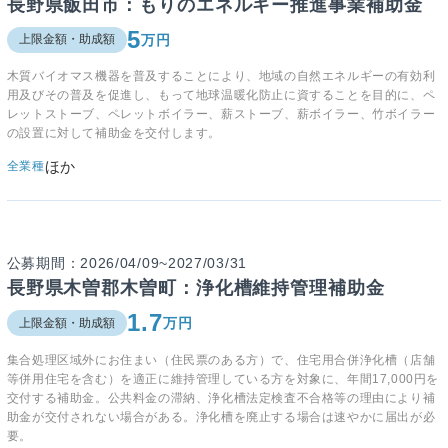
長野県飯田市：もりのエネルギー推進事業補助金
5
万円
上限金額・助成額
木質バイオマス機器を普及することにより、地域の自然エネルギーの有効利
用及びその普及を促進し、もって地球温暖化防止に資することを目的に、ペ
レットストーブ、ペレットボイラー、薪ストーブ、薪ボイラー、竹ボイラー
の設置に対して補助金を交付します。
ほか
全業種
公募期間：2026/04/09~2027/03/31
長野県木曽郡木曽町：浄化槽維持管理補助金
1.7
万円
上限金額・助成額
集合処理区域外にお住まい（住民票のある方）で、住宅用合併浄化槽（店舗
等併用住宅を含む）を適正に維持管理している方を対象に、年間17,000円を
交付する補助金。公共料金の滞納、浄化槽法定検査不合格等の理由により補
助金が交付されない場合がある。浄化槽を廃止する場合は速やかに届出が必
要。