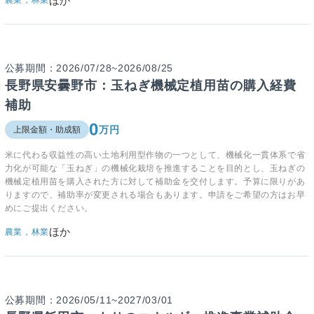
ほか
農業，林業
公募期間：2026/07/28~2026/08/25
長野県安曇野市：玉ねぎ機械定植用苗の購入経費
補助
0
万円
上限金額・助成額
米に代わる収益性の高い土地利用型作物の一つとして、機械化一貫体系で省
力化が可能な「玉ねぎ」の機械化栽培を推進することを目的とし、玉ねぎの
機械定植用苗を購入された方に対して補助金を交付します。予算に限りがあ
りますので、補助率が変更される場合もあります。申請をご希望の方はお早
めにご提出ください。
ほか
農業，林業
公募期間：2026/05/11~2027/03/01