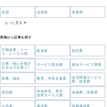
全国
北海道
青森県
もっと見る
業種から記事を探す
不動産業，リー
飲食業
卸売業
ス・レンタル業
公務（他に分類さ
サービス業全般
複合サービス事業
れるものを除く）
生活関連サービス
医療，福祉
教育，学習支援業
業，娯楽業
学術研究，専門・
宿泊業
金融業，保険業
技術サービス業
小売業
運送業
情報通信業