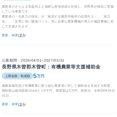
農業者のさらなる収益向上と強靭な産地形成を目指し、長野県が独自に実施
している事業です。
農業者の「生産力の強化」や「栽培する園芸作物等の品質向上」、「省力
化」、「災害に強い園地づくり」等に必要な農業機械の導入や施設整備に対
して支援されます。
ほか
農業，林業
公募期間：2026/04/01~2027/03/31
長野県木曽郡木曽町：有機農業等支援補助金
5
万円
上限金額・助成額
減農薬栽培及び有機農業に取り組む農業者に対して補助金を支給する制度。
補助額は栽培面積10a当たり6千円、限度額は5万円。更新日：令和08年04月
01日。
ほか
農業，林業