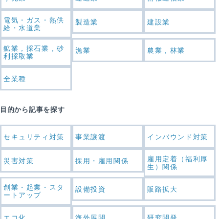
電気・ガス・熱供
製造業
建設業
給・水道業
鉱業，採石業，砂
漁業
農業，林業
利採取業
全業種
目的から記事を探す
セキュリティ対策
事業譲渡
インバウンド対策
雇用定着（福利厚
災害対策
採用・雇用関係
生）関係
創業・起業・スタ
設備投資
販路拡大
ートアップ
エコ化
海外展開
研究開発