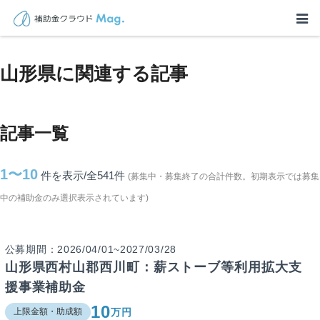
TOP
>
補助金・助成金詳細
>
山形県に関連する記事
山形県に関連する記事
記事一覧
1〜10
件を表示/全541
件
(募集中・募集終了の合計件数。初期表示では募集
中の補助金のみ選択表示されています)
公募期間：2026/04/01~2027/03/28
山形県西村山郡西川町：薪ストーブ等利用拡大支
援事業補助金
10
万円
上限金額・助成額