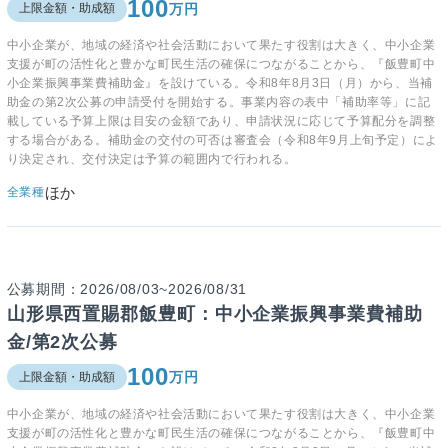
100
万円
上限金額・助成額
中小企業が、地域の経済や社会活動において果たす役割は大きく、中小企業
支援が町の活性化と豊かな町民生活の確保につながることから、『飯豊町中
小企業振興事業費補助金』を設けている。令和8年8月3日（月）から、当補
助金の第2次公募の申請受付を開始する。事業内容の表中「補助率等」に記
載している予算上限は目安の金額であり、申請状況に応じて予算配分を調整
する場合がある。補助金の交付の可否は審査会（令和8年9月上旬予定）によ
り決定され、交付決定は予算の範囲内で行われる。
ほか
全業種
公募期間：2026/08/03~2026/08/31
山形県西置賜郡飯豊町：中小企業振興事業費補助
金/第2次公募
100
万円
上限金額・助成額
中小企業が、地域の経済や社会活動において果たす役割は大きく、中小企業
支援が町の活性化と豊かな町民生活の確保につながることから、『飯豊町中